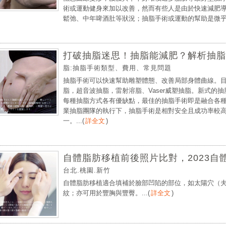
術或運動健身來加以改善，然而有些人是由於快速減肥
鬆弛、中年啤酒肚等狀況；抽脂手術或運動的幫助是微乎其
打破抽脂迷思！抽脂能減肥？解析抽脂
脂:抽脂手術類型、費用、常見問題
抽脂手術可以快速幫助雕塑體態、改善局部身體曲線。
脂，超音波抽脂，雷射溶脂、Vaser威塑抽脂。新式的
每種抽脂方式各有優缺點，最佳的抽脂手術即是融合各
業抽脂團隊的執行下，抽脂手術是相對安全且成功率較
一。...
(
詳全文
)
自體脂肪移植前後照片比對，2023自
台北.桃園.新竹
自體脂肪移植適合填補於臉部凹陷的部位，如太陽穴（
紋；亦可用於豐胸與豐臀。...
(
詳全文
)