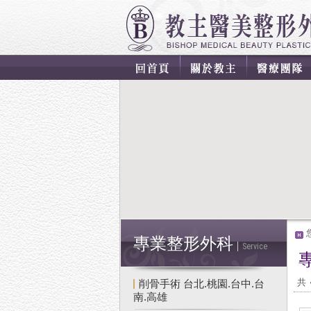
專業整形外科
Service
共
削骨手術 台北.桃園.台中.台
南.高雄