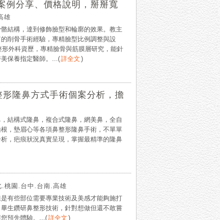
？案例分享、價格說明，掰掰寬
高雄
骨骼結構，達到修飾臉型和輪廓的效果。教主
富的削骨手術經驗，專精臉型比例調整與設
深整形外科資歷，專精臉骨與筋膜層研究，能針
保養指定醫師。...
(
詳全文
)
鼻整形隆鼻方式手術個案分析，擔
鼻，結構式隆鼻，複合式隆鼻，網美鼻，全自
山根，墊眉心等各項鼻整形隆鼻手術，不單單
分析，疤痕狀況真實呈現，掌握最精準的隆鼻
.桃園.台中.台南.高雄
但是有些部位需要專業技術及美感才能夠施打
，畢生鑽研鼻整形技術，針對想做但還不敢嘗
預先體驗。...
(
詳全文
)