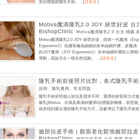
受自體脂肪隆乳手術。...
(
詳全文
)
Motiva魔滴隆乳2.0 JOY 絕世好
BishopClinic
Motiva魔滴隆乳2.0 台北.桃園.
Motiva魔滴隆乳2.0 JOY 絕世好波，與第一代魔滴（Er
Ergonomix2）也擁有極為細緻的奈米絲綢外層，原魔滴（
的JOY魔滴（JOY Ergonomix2）奈米絲綢外層與
滑動，宛如天生一樣自然流動。 ...
(
詳全文
)
隆乳手術前後照片比對，各式隆乳手術
說明、隆乳費用、常見問題
隆乳手術依照個人狀況及需求不同，選擇的材質和方式
隆乳(Motiva、水滴及果凍矽膠)和自體脂肪兩種，依
病患找到最合適的隆乳手術方式，請參考以下隆乳手術前術
臉部拉皮手術 | 顏面老化鬆弛臉部拉
BishopClinic
臉部拉皮手術 台北.桃園.新竹