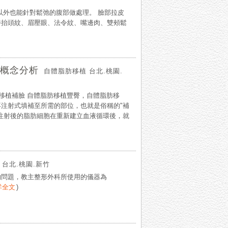
以外也能針對鬆弛的腹部做處理。 臉部拉皮
善抬頭紋、眉壓眼、法令紋、嘴邊肉、雙頰鬆
概念分析
自體脂肪移植 台北.桃園.
肪移植補臉 自體脂肪移植豐臀，自體脂肪移
注射式填補至所需的部位，也就是俗稱的"補
注射後的脂肪細胞在重新建立血液循環後，就
 台北.桃園.新竹
的問題，教主整形外科所使用的儀器為
詳全文
)