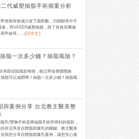
.2二代威塑抽脂手術個案分析
，即使能有效減少皮下脂肪數，仍稍顯美中不
e）邁進，而VASER威塑抽脂，除了有效深層減
甲線等。...
(
詳全文
)
抽脂一次多少錢？抽脂風險？
脂適用於局部頑固脂肪堆積，能立即改善體態曲
：抽脂可以減肥嗎？抽脂一次多少錢？抽脂風
紹與案例分享 台北教主醫美整
竹
隆乳/豐胸手術是將抽脂手術所得到的脂肪，
肪的存活率是自體脂肪隆乳的關鍵。教主醫美
，並與您分享自體脂肪隆乳案例，讓您安心接