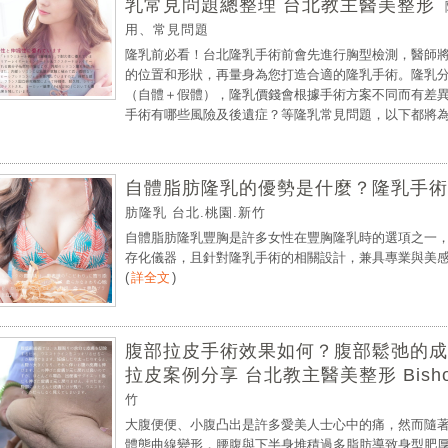
乳常見問題總整理 台北教主醫美整形
用、常見問題
隆乳前必看！台北隆乳手術前會先進行胸型檢測，醫師
的位置和形狀，再量身為您打造合適的隆乳手術。隆乳
（自體＋假體），隆乳價錢會根據手術方案不同而有差
手術有哪些風險及後遺症？等隆乳常見問題，以下都將為您
自體脂肪隆乳的優勢是什麼？隆乳手術
肪隆乳 台北.桃園.新竹
自體脂肪隆乳豐胸是許多女性在豐胸隆乳時的選項之一
存化儀器，且針對隆乳手術的相關設計，兼具專業與美感，
(
詳全文
)
腹部拉皮手術效果如何？腹部鬆弛的成
拉皮案例分享 台北教主醫美整形 BishopC
竹
大腹便便、小腹凸出是許多愛美人士心中的痛，然而隨
體態曲線變形，腰腹與下半身堆積過多脂肪導致身型肥