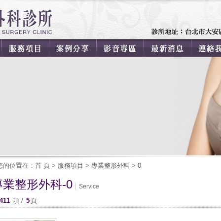
您的位置在：
首 頁
>
服務項目
>
專業整形外科
>
0
專業整形外科-0
Service
411
項 /
5
頁