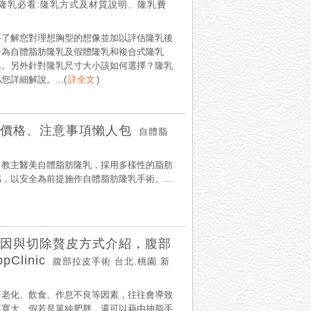
隆乳必看:隆乳方式及材質說明、隆乳費
將了解您對理想胸型的想像並加以評估隆乳後
分為自體脂肪隆乳及假體隆乳和複合式隆乳
異。另外針對隆乳尺寸大小該如何選擇？隆乳
詳細解說。...
(
詳全文
)
價格、注意事項懶人包
自體脂
，教主醫美自體脂肪隆乳，採用多樣性的脂肪
以安全為前提施作自體脂肪隆乳手術。...
因與切除贅皮方式介紹，腹部
linic
腹部拉皮手術 台北.桃園.新
著老化、飲食、作息不良等因素，往往會導致
厚寬大。假若是單純肥胖，還可以藉由抽脂手