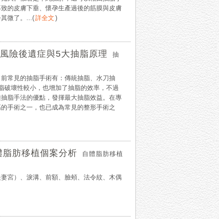
導致的皮膚下垂、懷孕生產過後的筋膜與皮膚
微了。...
(
詳全文
)
風險後遺症與5大抽脂原理
抽
目前常見的抽脂手術有：傳統抽脂、水刀抽
抽脂破壞性較小，也增加了抽脂的效率，不過
種抽脂手法的優點，發揮最大抽脂效益。在專
高的手術之一，也已成為常見的整形手術之
體脂肪移植個案分析
自體脂肪移植
夫妻宮）、淚溝、前額、臉頰、法令紋、木偶