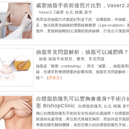
威塑抽脂手術前後照片比對，Vaser2
Vaser2.2威塑 台北.桃園.新竹
然而這些抽脂方式都是針對皮下的「深層脂肪」作抽吸
足，無法朝更加細緻的體態線條雕塑（Lipo-sculptur
脂外，更能精細雕刻出淺層的肌肉線條，打造出六塊肌與馬
抽脂常見問題解析：抽脂可以減肥嗎？
抽脂:抽脂手術類型、費用、常見問題
抽脂是「雕塑（contouring）」而非「減重」。抽
線，但通常對整體體重的影響有限。抽脂常見問題解析
險？...
(
詳全文
)
自體脂肪隆乳可以豐胸兼瘦身?手術介
形 BishopClinic
自體脂肪隆乳 台北.桃園.新
擔心自體脂肪隆乳手術的安全性或鈣化風險嗎？自體脂肪
經過純化處理後，再注射式填補至胸部，而如何提升脂
專業的隆乳醫師團隊，為您完整介紹自體脂肪隆乳手術