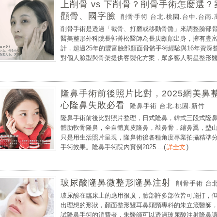
上削骨 vs 下削骨？削骨手術怎麼選
顴骨、國字臉
削骨手術 台北.桃園.台中.台南.
削骨手術是透過「截骨、打磨或移動骨骼」來調整臉部
醫美整形外科院長郭菁松醫師為長庚顱顏出身，擁有豐
計，超過25年的豐富臉部顏面骨骼手術經驗與16年資
對個人臉型與骨架提供客製化方案，眾多藝人明星整形醫美
隆鼻手術前後照片比對，2025網美
心隆鼻失敗必看
隆鼻手術 台北.桃園.新竹
隆鼻手術前後比對照片整理，日式隆鼻，韓式三段式隆
體肋軟骨隆鼻，全自體真皮隆鼻，敲鼻骨，縮鼻翼，墊
只是用生活照片呈現，隆鼻術後各種角度專業拍攝精準
手術效果。隆鼻手術院內實例2025 ...
(
詳全文
)
玻尿酸隆鼻微整形隆鼻注射
削骨手術 台北
玻尿酸在臨床上的應用很廣，臉部許多部位皆可施打，
出理想的形狀，顏面整形暨耳鼻頭頸專科的朱立箴醫師
試隆鼻手術的消費者，朱醫師可以透過玻尿酸注射隆鼻讓您