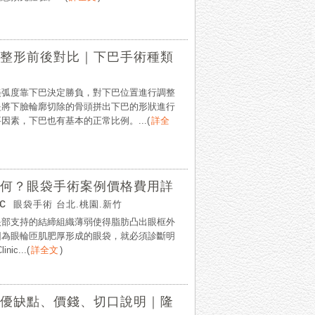
整形前後對比｜下巴手術種類
美弧度靠下巴決定勝負，對下巴位置進行調整
是將下臉輪廓切除的骨頭拼出下巴的形狀進行
素，下巴也有基本的正常比例。...
(
詳全
何？眼袋手術案例價格費用詳
c
眼袋手術 台北.桃園.新竹
眼部支持的結締組織薄弱使得脂肪凸出眼框外
因為眼輪匝肌肥厚形成的眼袋，就必須診斷明
c...
(
詳全文
)
優缺點、價錢、切口說明｜隆