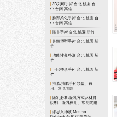
3D列印手術 台北.桃園.台
中.台南.高雄
臉部柔化手術 台北.桃園.台
中.台南.高雄
隆鼻手術 台北.桃園.新竹
鼻頭塑型手術 台北.桃園.新
竹
功能性鼻整形 台北.桃園.新
竹
下巴整形手術 台北.桃園.新
竹
抽脂:抽脂手術類型、費
用、常見問題
隆乳必看:隆乳方式及材質
說明、隆乳費用、常見問題
繆思女神波 Mesmo
Polytech 台北.桃園.新竹