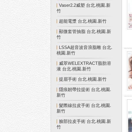
Vaser2.2威塑 台北.桃園.新
竹
超能電漿 台北.桃園.新竹
顯微套管抽脂 台北.桃園.新
竹
LSSA超音波音浪脂雕 台北.
桃園.新竹
威萃WELEXTRACT脂肪溶
液 台北.桃園.新竹
提眉手術 台北.桃園.新竹
隱痕韌帶拉提術 台北.桃園.
新竹
髮際線拉皮手術 台北.桃園.
新竹
臉部拉皮手術 台北.桃園.新
竹