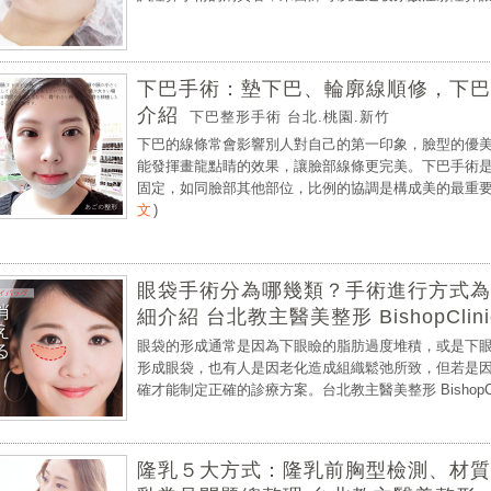
下巴手術：墊下巴、輪廓線順修，下巴
介紹
下巴整形手術 台北.桃園.新竹
下巴的線條常會影響別人對自己的第一印象，臉型的優
能發揮畫龍點睛的效果，讓臉部線條更完美。下巴手術
固定，如同臉部其他部位，比例的協調是構成美的最重要因
文
)
眼袋手術分為哪幾類？手術進行方式為
細介紹 台北教主醫美整形 BishopClini
眼袋的形成通常是因為下眼瞼的脂肪過度堆積，或是下
形成眼袋，也有人是因老化造成組織鬆弛所致，但若是
確才能制定正確的診療方案。台北教主醫美整形 BishopClini
隆乳５大方式：隆乳前胸型檢測、材質