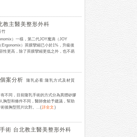
波 台北教主醫美整形外科
新竹
gonomix）一樣，第二代JOY魔滴（JOY
Ergonomix）莢膜攣縮已小於1%，升級後
人體相容性更高，除了莢膜攣縮更低之外，也不易
個案分析
隆乳必看:隆乳方式及材質
會有不同，目前隆乳手術的方式分為異體矽膠
照個人胸型和條件不同，醫師會給予建議，幫助
後胸型照片比對。...
(
詳全文
)
皮手術 台北教主醫美整形外科