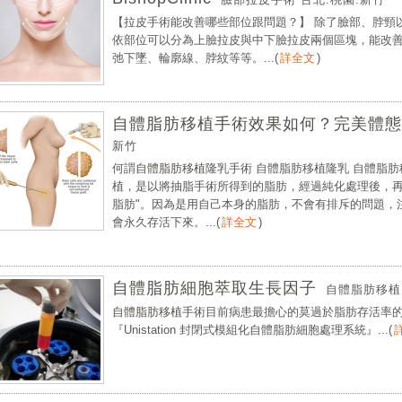
【拉皮手術能改善哪些部位跟問題？】 除了臉部、脖頸
依部位可以分為上臉拉皮與中下臉拉皮兩個區塊，能改
弛下墜、輪廓線、脖紋等等。...
(
詳全文
)
自體脂肪移植手術效果如何？完美體態
新竹
何謂
自體脂肪移植
隆乳手術 自體脂肪移植隆乳 自體脂
植，是以將抽脂手術所得到的脂肪，經過純化處理後，再
脂肪"。因為是用自己本身的脂肪，不會有排斥的問題，
會永久存活下來。...
(
詳全文
)
自體脂肪細胞萃取生長因子
自體脂肪移植
自體脂肪移植
手術目前病患最擔心的莫過於脂肪存活率
『Unistation 封閉式模組化自體脂肪細胞處理系統』...
(