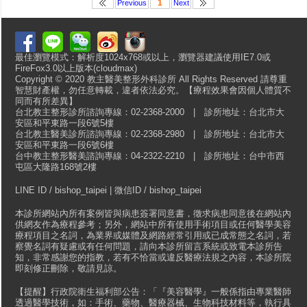
1
Previous
Next
最佳瀏覽模式：解析度1024x768或以上，瀏覽器建議使用IE7.0或
FireFox3.0以上版本(cloudmax)
Copyright © 2020 教主醫美整形外科診所 All Rights Reserved 請尊重
智慧財產權，勿任意轉載，違者依法必究。【療程效果會因個人體質不
同而有所差異】
台北教主整形診所諮詢專線：02-2368-2000 | 診所地址：台北市大
安區和平東路一段6號5樓
台北教主醫美診所諮詢專線：02-2368-2980 | 診所地址：台北市大
安區和平東路一段6號6樓
台中教主整形醫美諮詢專線：04-2322-2210 | 診所地址：台中市西
屯區大隆路168號2樓
LINE ID / bishop_taipei | 微信ID / bishop_taipei
本診所網站內所有案例皆與病患簽署同意書，徵求病患同意後在網站內
供網友作為療程參考；另外，網站中所有使用手術項目或任何醫學美容
療程項目之名詞，為業界或媒體及網路經常引用或已成常態之名詞，若
察覺名詞有疑慮或有任何問題，請向本診所留言系統或致電本診所告
知，非常感謝您的指教，若有不恰當或違反醫療法規之內容，本診所院
即刻修正刪除，敬請見諒。
【提醒】行政院衛生福利部公告：「『美容醫學』一般係指由專業醫師
透過醫學技術，如：手術、藥物、醫療器械、生物科技材料等，執行具