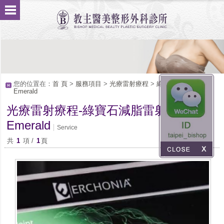
您的位置在：
首 頁
>
服務項目
>
光療雷射療程
>
綠寶石減脂雷射
Emerald
光療雷射療程-綠寶石減脂雷射
Emerald
Service
共
1
項 /
1
頁