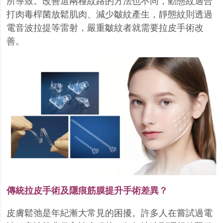
所導致。改善這兩種紋路的方法也不同，動態紋適合
打肉毒桿菌放鬆肌肉、減少皺紋產生，靜態紋則透過
電音波拉提等雷射，嚴重皺紋者就需要拉皮手術改
善。
傳統拉皮手術及隱痕筋膜提升手術差異？
皮膚鬆弛是年紀漸大常見的困擾。許多人在嘗試過電