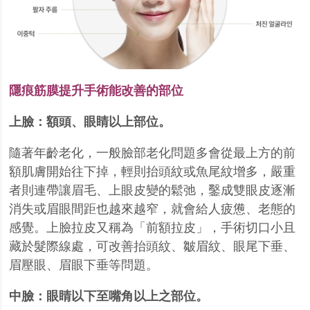
隱痕筋膜提升手術能改善的部位
上臉：額頭、眼睛以上部位。
隨著年齡老化，一般臉部老化問題多會從最上方的前
額肌膚開始往下掉，輕則抬頭紋或魚尾紋增多，嚴重
者則連帶讓眉毛、上眼皮變的鬆弛，鑿成雙眼皮逐漸
消失或眉眼間距也越來越窄，就會給人疲憊、老態的
感覺。上臉拉皮又稱為「前額拉皮」，手術切口小且
藏於髮際線處，可改善抬頭紋、皺眉紋、眼尾下垂、
眉壓眼、眉眼下垂等問題。
中臉：眼睛以下至嘴角以上之部位。