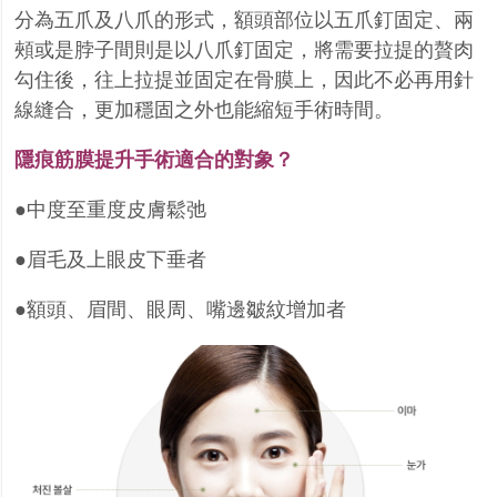
分為五爪及八爪的形式，額頭部位以五爪釘固定、兩
頰或是脖子間則是以八爪釘固定，將需要拉提的贅肉
勾住後，往上拉提並固定在骨膜上，因此不必再用針
線縫合，更加穩固之外也能縮短手術時間。
隱痕筋膜提升手術適合的對象？
●中度至重度皮膚鬆弛
●眉毛及上眼皮下垂者
●額頭、眉間、眼周、嘴邊皺紋增加者