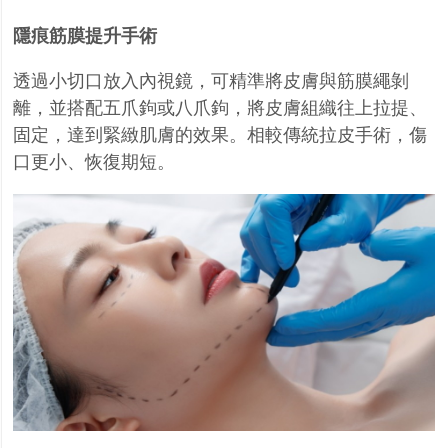
隱痕筋膜提升手術
透過小切口放入內視鏡，可精準將皮膚與筋膜繩剝
離，並搭配五爪鉤或八爪鉤，將皮膚組織往上拉提、
固定，達到緊緻肌膚的效果。相較傳統拉皮手術，傷
口更小、恢復期短。