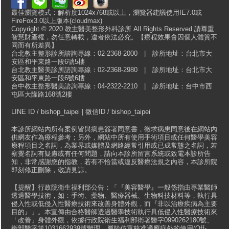
最佳瀏覽模式：解析度1024x768或以上，瀏覽器建議使用IE7.0或
FireFox3.0以上版本(cloudmax)
Copyright © 2020 教主醫美整形外科診所 All Rights Reserved 請尊重
智慧財產權，勿任意轉載，違者依法必究。【療程效果會因個人體質不
同而有所差異】
台北教主整形診所諮詢專線：02-2368-2000 | 診所地址：台北市大
安區和平東路一段6號5樓
台北教主醫美診所諮詢專線：02-2368-2980 | 診所地址：台北市大
安區和平東路一段6號6樓
台中教主整形醫美諮詢專線：04-2322-2210 | 診所地址：台中市西
屯區大隆路168號2樓
LINE ID / bishop_taipei | 微信ID / bishop_taipei
本診所網站內所有案例皆與病患簽署同意書，徵求病患同意後在網站內
供網友作為療程參考；另外，網站中所有使用手術項目或任何醫學美容
療程項目之名詞，為業界或媒體及網路經常引用或已成常態之名詞，若
察覺名詞有疑慮或有任何問題，請向本診所留言系統或致電本診所告
知，非常感謝您的指教，若有不恰當或違反醫療法規之內容，本診所院
即刻修正刪除，敬請見諒。
【提醒】行政院衛生福利部公告：「『美容醫學』一般係指由專業醫師
透過醫學技術，如：手術、藥物、醫療器械、生物科技材料等，執行具
侵入性或低侵入性醫療技術來改善身體外觀，而『非以治療疾病為主要
目的』」。本宣傳由合格醫師透過醫學技術執行具低侵入性醫療技術來
「改善」身體外觀，依據行政院衛生福利部衛署醫字0990262180號、
衛部醫字第1031662939號辦理，屬於仿單核准適應症外的使用(Off-