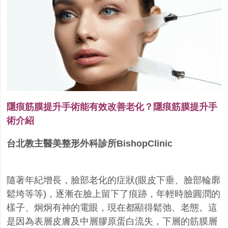
隱痕筋膜提升手術能有效改善老化？隱痕筋膜提升手
術介紹
台北
教主醫美整形外科診所BishopClinic
無痕筋膜提
升
隨著年紀增長，臉部老化的症狀(眼皮下垂、臉部輪廓
鬆垮等等)，逐漸在臉上留下了痕跡，年輕時臉圓潤的
樣子、炯炯有神的電眼，現在都顯得鬆弛、老態。這
是因為表層皮膚及中層膠原蛋白流失，下層的筋膜層