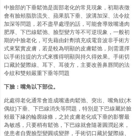
中臉部的下垂鬆弛是面部老化的常見現象，初期表徵
會有臉頰脂肪流失、蘋果肌下垂、淚溝加深、法令紋
加深等問題，若不盡早處理的話，可能會導致嘴邊肉
肥厚、下巴線鬆弛、臉型變方等不可逆現象，一般初
期的中臉老化，可先藉由針劑填充或電音波非手術方
式來緊實皮膚，若是較為明顯的皮膚鬆弛，則需選擇
以手術拉提的方式來獲得明顯與持久得效果。手術切
口藏於髮際線、耳下、耳後方，主要改善鼻唇間的法
令紋和雙頰嚴重下垂等問題
下臉：嘴角以下部位。
此處得老化通常會造成嘴邊肉鬆弛、突出、嘴角紋(木
偶紋)下垂、下巴線消失等問題，特別是下巴線屬於臉
頰最下緣的輪廓線條，之於皮膚老化或下垂的影響最
為敏感，只要稍有鬆弛，下巴線就會隨著圓潤起來，
使患者自覺臉型變圓或變胖，手術切口藏於髮際線、