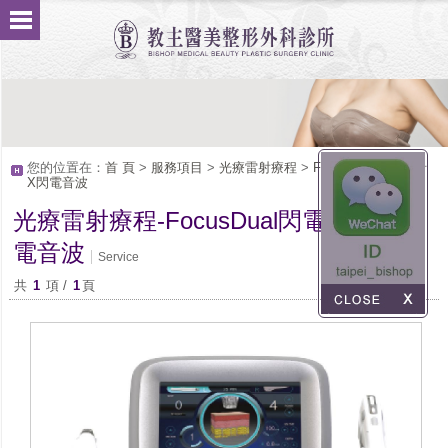
您的位置在：
首 頁
>
服務項目
>
光療雷射療程
>
FocusDual閃電微針
X閃電音波
光療雷射療程-FocusDual閃電微針X閃
電音波
Service
共
1
項 /
1
頁