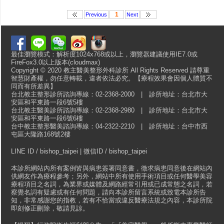
1
Previous
Next
最佳瀏覽模式：解析度1024x768或以上，瀏覽器建議使用IE7.0或
FireFox3.0以上版本(cloudmax)
Copyright © 2020 教主醫美整形外科診所 All Rights Reserved 請尊重
智慧財產權，勿任意轉載，違者依法必究。【療程效果會因個人體質不
同而有所差異】
台北教主整形診所諮詢專線：02-2368-2000 | 診所地址：台北市大
安區和平東路一段6號5樓
台北教主醫美診所諮詢專線：02-2368-2980 | 診所地址：台北市大
安區和平東路一段6號6樓
台中教主整形醫美諮詢專線：04-2322-2210 | 診所地址：台中市西
屯區大隆路168號2樓
LINE ID / bishop_taipei | 微信ID / bishop_taipei
本診所網站內所有案例皆與病患簽署同意書，徵求病患同意後在網站內
供網友作為療程參考；另外，網站中所有使用手術項目或任何醫學美容
療程項目之名詞，為業界或媒體及網路經常引用或已成常態之名詞，若
察覺名詞有疑慮或有任何問題，請向本診所留言系統或致電本診所告
知，非常感謝您的指教，若有不恰當或違反醫療法規之內容，本診所院
即刻修正刪除，敬請見諒。