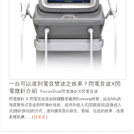
一台可以達到電音雙波之效果？閃電音波X閃
電微針介紹
FocusDual閃電微針X閃電音波
閃電微針 X 閃電音波是由韓國醫美廠商Eunsung研發，結合hifu高
強度聚焦式音波與RF微針技術，提供非侵入式(雷眼探頭)及微侵入
式(微針探頭)的方式，達到膠原蛋白新生、緊緻、拉提的效果，改善
多種肌膚。...
(
詳全文
)