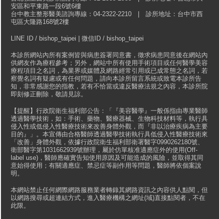
安區和平東路一段6號6樓
台中教主整形醫美諮詢專線：04-2322-2210 | 診所地址：台中市西
屯區大隆路168號2樓
LINE ID / bishop_taipei | 微信ID / bishop_taipei
本診所網站內所有案例皆與病患簽署同意書，徵求病患同意後在網站內
供網友作為療程參考；另外，網站中所有使用手術項目或任何醫學美容
療程項目之名詞，為業界或媒體及網路經常引用或已成常態之名詞，若
察覺名詞有疑慮或有任何問題，請向本診所留言系統或致電本診所告
知，非常感謝您的指教，若有不恰當或違反醫療法規之內容，本診所院
即刻修正刪除，敬請見諒。
【提醒】行政院衛生福利部公告：「『美容醫學』一般係指由專業醫師
透過醫學技術，如：手術、藥物、醫療器械、生物科技材料等，執行具
侵入性或低侵入性醫療技術來改善身體外觀，而『非以治療疾病為主要
目的』」。本宣傳由合格醫師透過醫學技術執行具低侵入性醫療技術來
「改善」身體外觀，依據行政院衛生福利部衛署醫字0990262180號、
衛部醫字第1031662939號辦理，屬於仿單核准適應症外的使用(Off-
label use)，醫師應確實告知使用原因及可能造成的風險，並取得其同
意始得使用；有關適應症、禁忌症等副作用等問題，醫師將依個案說
明。
本網站禁止任何網際網路服務業者轉錄其網路資訊之內容供人點閱，但
以網路搜尋或超連結方式，進入醫療機構之網址(域)直接點閱者，不在
此限。