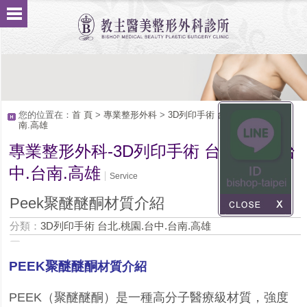
您的位置在：
首 頁
>
專業整形外科
>
3D列印手術 台北.桃園.台中.台
南.高雄
專業整形外科-3D列印手術 台北.桃園.台
中.台南.高雄
Service
Peek聚醚醚酮材質介紹
分類：
3D列印手術 台北.桃園.台中.台南.高雄
PEEK聚醚醚酮
材質介紹
PEEK（聚醚醚酮）是一種高分子醫療級材質，強度