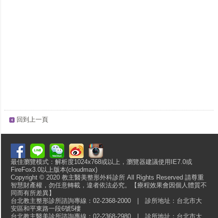
回到上一頁
最佳瀏覽模式：解析度1024x768或以上，瀏覽器建議使用IE7.0或
FireFox3.0以上版本(cloudmax)
Copyright © 2020 教主醫美整形外科診所 All Rights Reserved 請尊重
智慧財產權，勿任意轉載，違者依法必究。【療程效果會因個人體質不
同而有所差異】
台北教主整形診所諮詢專線：02-2368-2000 | 診所地址：台北市大
安區和平東路一段6號5樓
台北教主醫美診所諮詢專線：02-2368-2980 | 診所地址：台北市大