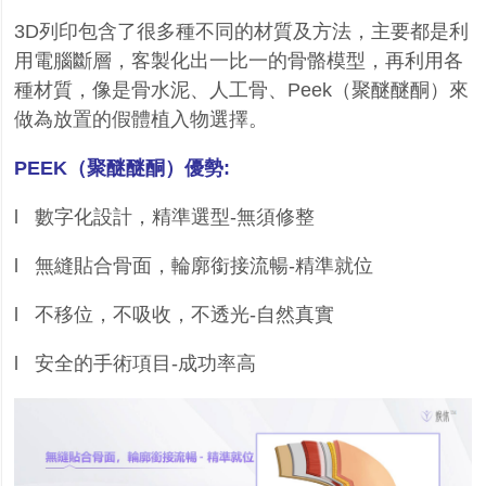
3D
列印包含了很多種不同的材質及方法，主要都是利
用電腦斷層，客製化出一比一的骨骼模型，再利用各
種材質，像是骨水泥、人工骨、
Peek
（聚醚醚酮）來
做為放置的假體植入物選擇。
PEEK
（聚醚醚酮）優勢
:
l
數字化設計，精準選型
-
無須修整
l
無縫貼合骨面，輪廓銜接流暢
-
精準就位
l
不移位，不吸收，不透光
-
自然真實
l
安全的手術項目
-
成功率高