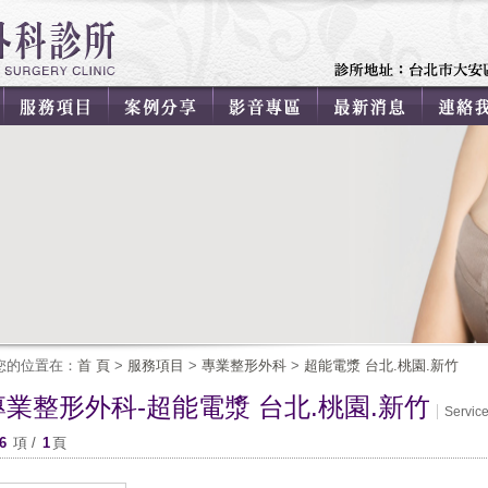
您的位置在：
首 頁
>
服務項目
>
專業整形外科
>
超能電漿 台北.桃園.新竹
專業整形外科-超能電漿 台北.桃園.新竹
Servic
6
項 /
1
頁