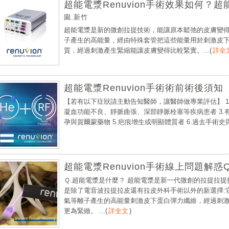
超能電漿Renuvion手術效果如何？
園.新竹
超能電漿是新的微創拉提技術，能讓原本鬆弛的皮膚變
子產生的高能量，經由特殊套管把這些能量用於刺激皮下
質，經過刺激產生緊縮能讓皮膚變得比較緊實。...
(
詳全
超能電漿Renuvion手術術前術後須知
【若有以下症狀請主動告知醫師，讓醫師做專業評估】 1
凝血功能不良、靜脈曲張、深部靜脈栓塞等疾病患者 3.
孕與賀爾蒙藥物 5.疤痕增生或明顯體質者 6.過去手術史與
超能電漿Renuvion手術線上問題解惑Q
Ｑ.超能電漿是什麼？ 超能電漿是新一代微創的拉提拉
是除了電音波拉提拉皮還有拉皮外科手術以外的新選擇:
氣等離子產生的高能量刺激皮下蛋白彈力纖維，經過刺激
更為緊緻。 ...
(
詳全文
)