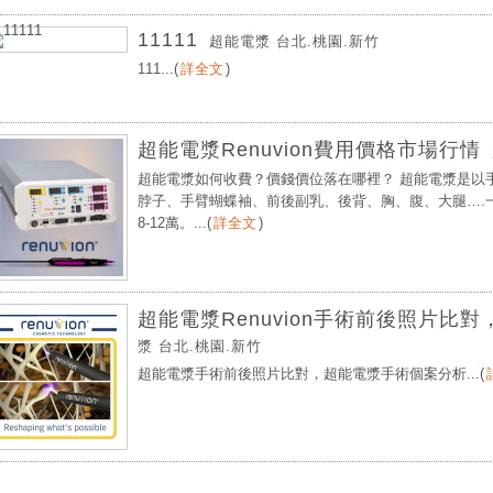
11111
超能電漿 台北.桃園.新竹
111...
(
詳全文
)
超能電漿Renuvion費用價格市場行情
超能電漿如何收費？價錢價位落在哪裡？ 超能電漿是以
脖子、手臂蝴蝶袖、前後副乳、後背、胸、腹、大腿….一
8-12萬。...
(
詳全文
)
超能電漿Renuvion手術前後照片比
漿 台北.桃園.新竹
超能電漿手術前後照片比對，超能電漿手術個案分析...
(