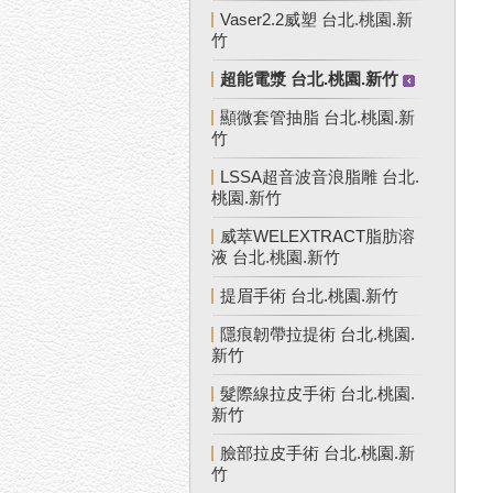
Vaser2.2威塑 台北.桃園.新
竹
超能電漿 台北.桃園.新竹
顯微套管抽脂 台北.桃園.新
竹
LSSA超音波音浪脂雕 台北.
桃園.新竹
威萃WELEXTRACT脂肪溶
液 台北.桃園.新竹
提眉手術 台北.桃園.新竹
隱痕韌帶拉提術 台北.桃園.
新竹
髮際線拉皮手術 台北.桃園.
新竹
臉部拉皮手術 台北.桃園.新
竹