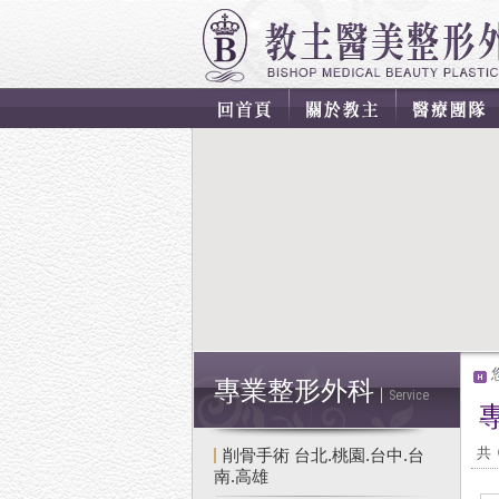
專業整形外科
Service
共
削骨手術 台北.桃園.台中.台
南.高雄