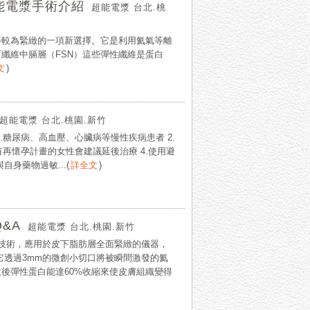
超能電漿手術介紹
超能電漿 台北.桃
得較為緊緻的一項新選擇。它是利用氦氣等離
纖維中膈層（FSN）這些彈性纖維是蛋白
文
)
超能電漿 台北.桃園.新竹
.糖尿病、高血壓、心臟病等慢性疾病患者 2.
有再懷孕計畫的女性會建議延後治療 4.使用避
自身藥物過敏...
(
詳全文
)
&A
超能電漿 台北.桃園.新竹
提技術，應用於皮下脂肪層全面緊緻的儀器，
它透過3mm的微創小切口將被瞬間激發的氦
後彈性蛋白能達60%收縮來使皮膚組織變得