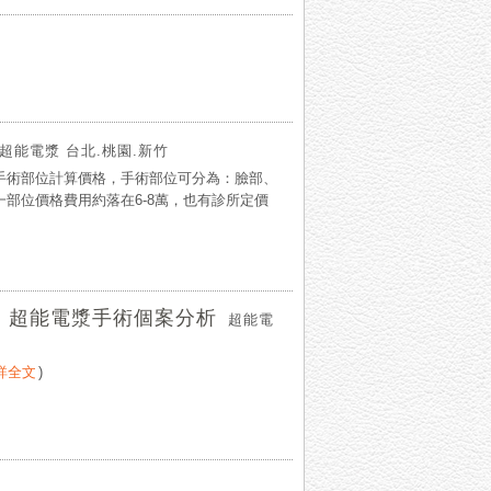
超能電漿 台北.桃園.新竹
手術部位計算價格，手術部位可分為：臉部、
部位價格費用約落在6-8萬，也有診所定價
對，超能電漿手術個案分析
超能電
詳全文
)