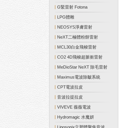
G緊雷射 Fotona
LPG體雕
NEOSYS淨膚雷射
NeXT二極體粉餅雷射
MCL30白金飛梭雷射
CO2 4D飛梭超脈衝雷射
MeDioStar NeXT 除毛雷射
Maximus電波除皺系統
CPT電波拉皮
音波拉提拉皮
VIVEVE 薇薇電波
Hydromagic 水魔妍
Liposonix立塑體聚焦音波