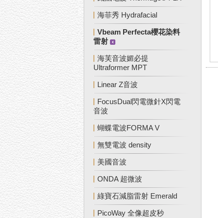
海菲秀 Hydrafacial
Vbeam Perfecta櫻花染料
雷射
海芙音波媚必提
Ultraformer MPT
Linear Z音波
FocusDual閃電微針X閃電
音波
蝴蝶電波FORMA V
無雙電波 density
美國音波
ONDA 超微波
綠寶石減脂雷射 Emerald
PicoWay 全像超皮秒