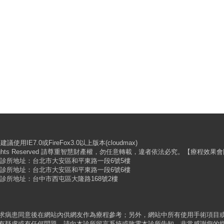
IE7.0或FireFox3.0以上版本(cloudmax)
 All Rights Reserved 請尊重智慧財產權，勿任意轉載，違者依法必究。【療
 | 診所地址：台北市大安區和平東路一段6號5樓
 | 診所地址：台北市大安區和平東路一段6號6樓
 | 診所地址：台中市西屯區大隆路168號2樓
求病患同意後在網站內供網友作為療程參考；另外，網站中所有使用手術項目
有疑慮或有任何問題，請向本診所留言系統或致電本診所告知，非常感謝您的