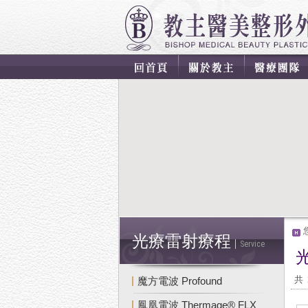
光療雷射療程
Service
光
共
魔方電波 Profound
鳳凰電波 Thermage® FLX