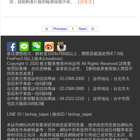
頭，就能夠進行臉部輪廓抽脂手術。...
(
詳全文
)
1
Previous
Next
最佳瀏覽模式：解析度1024x768或以上，瀏覽器建議使用IE7.0或
FireFox3.0以上版本(cloudmax)
Copyright © 2020 教主醫美整形外科診所 All Rights Reserved 請尊重
智慧財產權，勿任意轉載，違者依法必究。【療程效果會因個人體質不
同而有所差異】
台北教主整形診所諮詢專線：02-2368-2000 | 診所地址：台北市大
安區和平東路一段6號5樓
台北教主醫美診所諮詢專線：02-2368-2980 | 診所地址：台北市大
安區和平東路一段6號6樓
台中教主整形醫美諮詢專線：04-2322-2210 | 診所地址：台中市西
屯區大隆路168號2樓
LINE ID / bishop_taipei | 微信ID / bishop_taipei
本診所網站內所有案例皆與病患簽署同意書，徵求病患同意後在網站內
供網友作為療程參考；另外，網站中所有使用手術項目或任何醫學美容
療程項目之名詞，為業界或媒體及網路經常引用或已成常態之名詞，若
察覺名詞有疑慮或有任何問題，請向本診所留言系統或致電本診所告