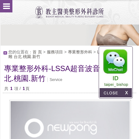
您的位置在：
首 頁
>
服務項目
>
專業整形外科
>
LSSA超音波音浪脂
雕 台北.桃園.新竹
專業整形外科-LSSA超音波音浪脂雕 台
北.桃園.新竹
Service
共
1
項 /
1
頁