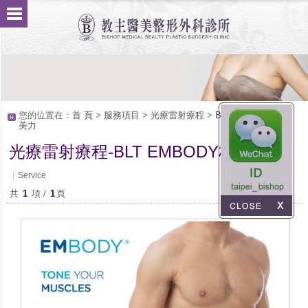
您的位置在：
首 頁
>
服務項目
>
光療雷射療程
>
BLT EMBODY核心
美力
光療雷射療程-BLT EMBODY核心美力
Service
共
1
項 /
1
頁