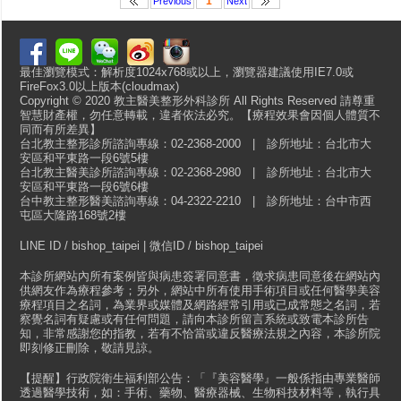
1
Previous
Next
最佳瀏覽模式：解析度1024x768或以上，瀏覽器建議使用IE7.0或
FireFox3.0以上版本(cloudmax)
Copyright © 2020 教主醫美整形外科診所 All Rights Reserved 請尊重
智慧財產權，勿任意轉載，違者依法必究。【療程效果會因個人體質不
同而有所差異】
台北教主整形診所諮詢專線：02-2368-2000 | 診所地址：台北市大
安區和平東路一段6號5樓
台北教主醫美診所諮詢專線：02-2368-2980 | 診所地址：台北市大
安區和平東路一段6號6樓
台中教主整形醫美諮詢專線：04-2322-2210 | 診所地址：台中市西
屯區大隆路168號2樓
LINE ID / bishop_taipei | 微信ID / bishop_taipei
本診所網站內所有案例皆與病患簽署同意書，徵求病患同意後在網站內
供網友作為療程參考；另外，網站中所有使用手術項目或任何醫學美容
療程項目之名詞，為業界或媒體及網路經常引用或已成常態之名詞，若
察覺名詞有疑慮或有任何問題，請向本診所留言系統或致電本診所告
知，非常感謝您的指教，若有不恰當或違反醫療法規之內容，本診所院
即刻修正刪除，敬請見諒。
【提醒】行政院衛生福利部公告：「『美容醫學』一般係指由專業醫師
透過醫學技術，如：手術、藥物、醫療器械、生物科技材料等，執行具