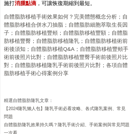
施打
消腫點滴
，可讓恢復期縮到最短。
自體脂肪移植手術效果如何？完美體態概念分析
；
自
體脂肪移植合併水刀抽脂
；
自體脂肪細胞萃取生長因
子
；
自體脂肪移植豐頰
；
自體脂肪移植豐額
；
自體脂
肪移植豐臀
；
自體脂肪移植隆乳
；
自體脂肪移植術前
術後須知
；
自體脂肪移植
Q&A
；
自體脂肪移植豐頰手
術前後照片比對
；
自體脂肪移植豐臀手術前後照片比
對
；
自體脂肪移植隆乳手術前後照片比對
；
各項自體
脂肪移植手術心得案例分享
精選自體脂肪隆乳文章：
【2024隆乳懶人包】隆乳手術必看攻略、各式隆乳案例、常見
問題
自體脂肪隆乳效果持久嗎？隆乳手術介紹、手術案例與常見問題
一次看