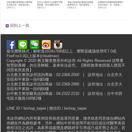
回到上一頁
最佳瀏覽模式：解析度1024x768或以上，瀏覽器建議使用IE7.0或
FireFox3.0以上版本(cloudmax)
Copyright © 2020 教主醫美整形外科診所 All Rights Reserved 請尊重
智慧財產權，勿任意轉載，違者依法必究。【療程效果會因個人體質不
同而有所差異】
台北教主整形診所諮詢專線：02-2368-2000 | 診所地址：台北市大
安區和平東路一段6號5樓
台北教主醫美診所諮詢專線：02-2368-2980 | 診所地址：台北市大
安區和平東路一段6號6樓
台中教主整形醫美諮詢專線：04-2322-2210 | 診所地址：台中市西
屯區大隆路168號2樓
LINE ID / bishop_taipei | 微信ID / bishop_taipei
本診所網站內所有案例皆與病患簽署同意書，徵求病患同意後在網站內
供網友作為療程參考；另外，網站中所有使用手術項目或任何醫學美容
療程項目之名詞，為業界或媒體及網路經常引用或已成常態之名詞，若