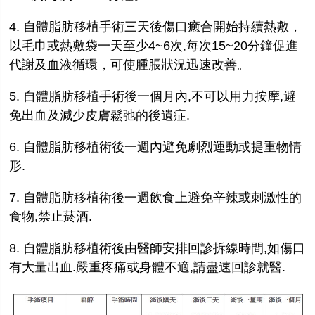
4. 自體脂肪移植手術三天後傷口癒合開始持續熱敷，
以毛巾或熱敷袋一天至少4~6次,每次15~20分鐘促進
代謝及血液循環，可使腫脹狀況迅速改善。
5. 自體脂肪移植手術後一個月內,不可以用力按摩,避
免出血及減少皮膚鬆弛的後遺症.
6. 自體脂肪移植術後一週內避免劇烈運動或提重物情
形.
7. 自體脂肪移植術後一週飲食上避免辛辣或刺激性的
食物,禁止菸酒.
8. 自體脂肪移植術後由醫師安排回診拆線時間,如傷口
有大量出血.嚴重疼痛或身體不適,請盡速回診就醫.