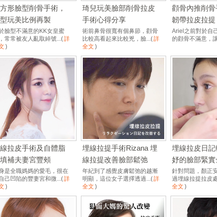
長方形臉型削骨手術，
琦兒玩美臉部削骨拉皮
顴骨內推削骨
臉型玩美比例再製
手術心得分享
韌帶拉皮拉提
於臉型不滿意的KK女皇蜜
術前鼻骨很寬有個鼻節，顴骨
Ariel之前對於
，常常被友人亂取綽號...
(
詳
比較高看起來比較兇，臉...
(
詳
的顴骨不滿意，讓.
文
)
全文
)
埋線拉皮手術及自體脂
埋線拉提手術Rizana 埋
埋線拉皮日記
肪填補夫妻宮豐頰
線拉提改善臉部鬆弛
妤的臉部緊實
身是全職媽媽的愛毛，很在
年紀到了感覺皮膚鬆弛的越漸
針對問題，顏正
自己凹陷的豐妻宮和微...
(
詳
明顯，這位女子選擇透過...
(
詳
過埋線拉提拉皮處理
文
)
全文
)
全文
)