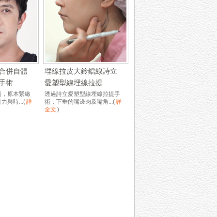
合併自體
埋線拉皮大鈴鐺線詩立
手術
愛塑型線埋線拉提
逝，原本緊緻
透過詩立愛塑型線埋線拉提手
與時...
(
詳
術，下垂的嘴邊肉及嘴角...
(
詳
全文
)