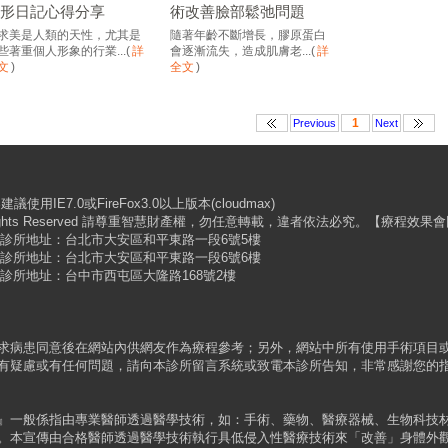
整形日記心得分享
術改善臉部鬆弛問題
求美是人類的天性，尤其是
隨著年齡不斷增長，膠原蛋白
些著重個人形象的行業...
(
詳
會逐漸流失，造成肌膚老...
(
詳
文
)
全文
)
1
Previous
Next
IE7.0或FireFox3.0以上版本(cloudmax)
 All Rights Reserved 請尊重智慧財產權，勿任意轉載，違者依法必究。【療
 | 診所地址：台北市大安區和平東路一段6號5樓
 | 診所地址：台北市大安區和平東路一段6號6樓
 | 診所地址：台中市西屯區大隆路168號2樓
求病患同意後在網站內供網友作為療程參考；另外，網站中所有使用手術項目
有疑慮或有任何問題，請向本診所留言系統或致電本診所告知，非常感謝您的
』一般係指由專業醫師透過醫學技術，如：手術、藥物、醫療器械、生物科技
本宣傳由合格醫師透過醫學技術執行具低侵入性醫療技術來「改善」身體外觀，依據