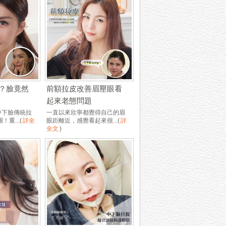
？臉竟然
前額拉皮改善眉壓眼看
起來老態問題
中下臉傳統拉
一直以來欣寧都覺得自己的眉
！重...
(
詳全
眼距離近，感覺看起來很...
(
詳
全文
)