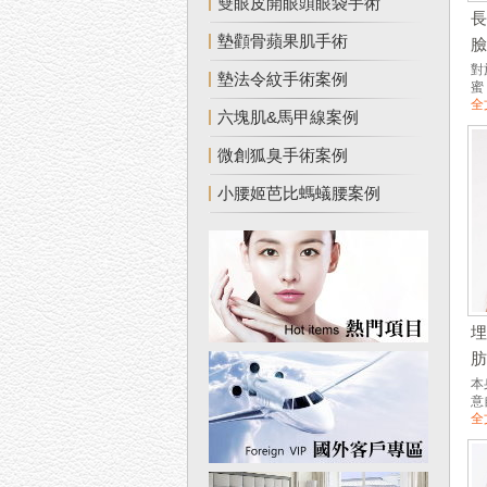
雙眼皮開眼頭眼袋手術
墊顴骨蘋果肌手術
對
墊法令紋手術案例
蜜
全
六塊肌&馬甲線案例
微創狐臭手術案例
小腰姬芭比螞蟻腰案例
本
意
全