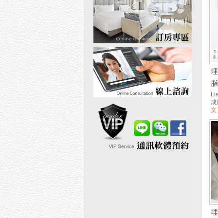
L
成
文