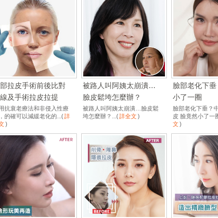
臉部拉皮手術前後比對
被路人叫阿姨太崩潰…
臉部老化下垂
埋線及手術拉皮拉提
臉皮鬆垮怎麼辦？
小了一圈
用抗衰老療法和非侵入性療
被路人叫阿姨太崩潰…臉皮鬆
臉部老化下垂？
，的確可以減緩老化的...
(
詳
垮怎麼辦？...
(
詳全文
)
皮 臉竟然小了一圈
文
)
文
)