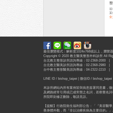
追
某
全
最佳瀏覽模式：解析度1024x768或以上，瀏覽器建議使用
Copyright © 2020 教主醫美整形外科診所
台北教主整形診所諮詢專線：02-2368-2000
台北教主醫美診所諮詢專線：02-2368-2980
台中教主整形醫美諮詢專線：04-2322-2210
LINE ID / bishop_taipei | 微信ID / bishop_taipei
本診所網站內所有案例皆與病患簽署同意書，徵
及網路經常引用或已成常態之名詞，若察覺名詞
所院即刻修正刪除，敬請見諒。
【提醒】行政院衛生福利部公告：「『美容醫學
善身體外觀，而『非以治療疾病為主要目的』」。