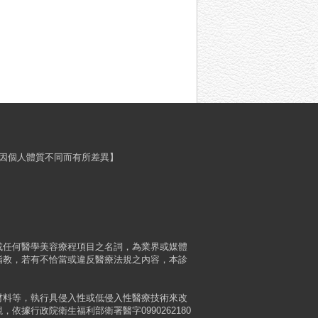
程效果會因個人體質不同而有所差異】
或任何醫學美容療程項目之名詞，為業界或媒體
指教，若有不恰當或違反醫療法規之內容，本診
材料等，執行具侵入性或低侵入性醫療技術來改
行政院衛生福利部衛署醫字0990262180