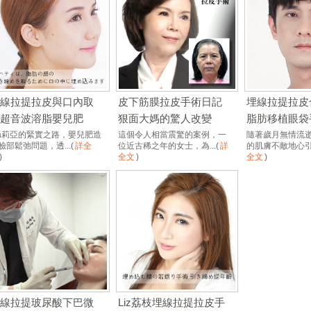
埋線拉提拉皮與口內取
皮下筋膜拉皮手術日記
埋線拉提拉皮
脂超音波溶脂嬰兒肥
狠面大媽的驚人改變
脂肪移植眼袋
ia莉亞的緊實之路，嬰兒肥造
這個令人相當震驚的案例，一
隨著歲月無情流
臉部鬆弛問題，透...
(
詳全
位近古稀之年的女士，為...
(
詳
的肌膚不敵地心引力
)
全文
)
全文
)
埋線拉提玻尿酸下巴微
Liz荔枝埋線拉提拉皮手