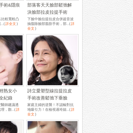
手術&隱痕
部落客天天臉部鬆弛解
決臉部拉皮拉提手術
自己比較寬較凸
下臉中臉拉提拉皮合併超音波
..
(
詳全文
)
抽脂除臉部脂肪手術，部...
(
詳
全文
)
輕熟女小
詩立愛塑型線拉提拉皮
全紀錄
手術改善鬆弛下垂臉
安醫師建議透
家庭主婦的逆襲！不認輸對抗
，顏...
(
詳
地吸引力！在檢視過玲姐...
(
詳
全文
)