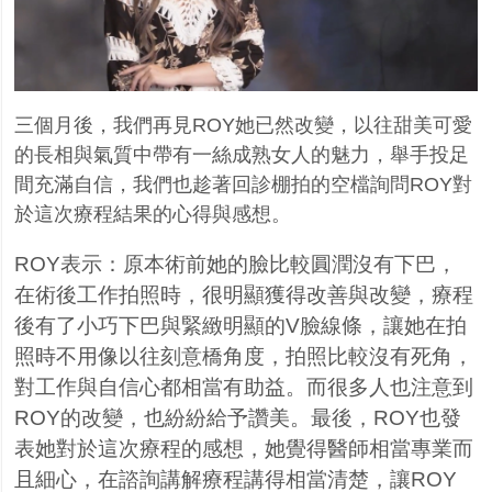
三個月後，我們再見
ROY
她已然改變，以往甜美可愛
的長相與氣質中帶有一絲成熟女人的魅力，舉手投足
間充滿自信，我們也趁著回診棚拍的空檔詢問
ROY
對
於這次療程結果的心得與感想。
ROY表示：原本術前她的臉比較圓潤沒有下巴，
在術後工作拍照時，很明顯獲得改善與改變，療程
後有了小巧下巴與緊緻明顯的V臉線條，讓她在拍
照時不用像以往刻意橋角度，拍照比較沒有死角
，
對工作與自信心都相當有助益。而很多人也注意到
ROY的改變，也紛紛給予讚美。最後，ROY也
發
表她對於這次療程的感想，她覺得醫師相當專業而
且細心，在諮詢講解療程講得相當清楚，讓
ROY