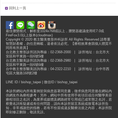
回到上一頁
最佳瀏覽模式：解析度1024x768或以上，瀏覽器建議使用IE7.0或
FireFox3.0以上版本(cloudmax)
Copyright © 2020 教主醫美整形外科診所 All Rights Reserved 請尊重
智慧財產權，勿任意轉載，違者依法必究。【療程效果會因個人體質不
同而有所差異】
台北教主整形診所諮詢專線：02-2368-2000 | 診所地址：台北市大
安區和平東路一段6號5樓
台北教主醫美診所諮詢專線：02-2368-2980 | 診所地址：台北市大
安區和平東路一段6號6樓
台中教主整形醫美諮詢專線：04-2322-2210 | 診所地址：台中市西
屯區大隆路168號2樓
LINE ID / bishop_taipei | 微信ID / bishop_taipei
本診所網站內所有案例皆與病患簽署同意書，徵求病患同意後在網站內
供網友作為療程參考；另外，網站中所有使用手術項目或任何醫學美容
療程項目之名詞，為業界或媒體及網路經常引用或已成常態之名詞，若
察覺名詞有疑慮或有任何問題，請向本診所留言系統或致電本診所告
知，非常感謝您的指教，若有不恰當或違反醫療法規之內容，本診所院
即刻修正刪除，敬請見諒。