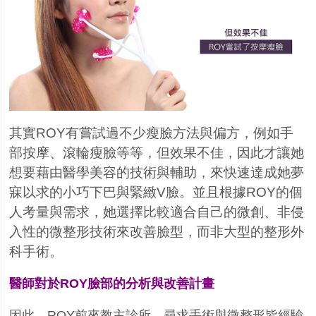
其實
ROY
有嘗試過不少瘦臉方法與偏方，例如手
部按摩、滾輪瘦臉等等，但效果不佳，因此才讓她
想要藉由醫學美容的技術與輔助，來快速達成她夢
寐以求的小巧下巴與緊緻
V
臉。並且根據
ROY
的個
人考量與需求，她選擇比較適合自己的微創、非侵
入性的微整形技術來改善臉型，而非大型的整形外
科手術。
醫師對於ROY臉部的分析與改善計畫
因此，ROY前來教主診所，尋求手術與微整形皆經驗