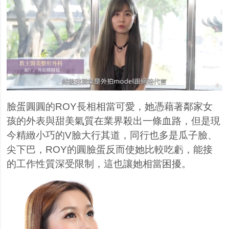
臉蛋圓圓的
ROY
長相相當可愛，她憑藉著鄰家女
孩的外表與甜美氣質在業界殺出一條血路，但是現
今精緻小巧的
V
臉大行其道，同行也多是瓜子臉、
尖下巴，
ROY
的圓臉蛋反而使她比較吃虧，能接
的工作性質深受限制，這也讓她相當困擾。