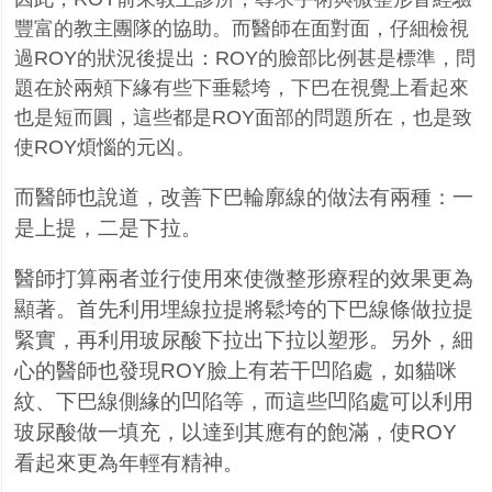
豐富的教主團隊的協助。而醫師在面對面，仔
細檢視
過ROY的狀況後提出：ROY的臉部比例甚是標準，問
題在於兩頰下緣有些下垂鬆垮，下巴在
視覺上看起來
也是短而圓，這些都是ROY面部的問題所在，也是致
使ROY煩惱的元凶。
而醫師也說道，改善下巴輪廓線的做法有兩種：一
是上提，二是下拉。
醫師打算兩者並行使用
來使微整形療程的效果更為
顯著。首先利用埋線拉提將鬆垮的下巴線條做拉提
緊實，再利用玻尿
酸下拉出下拉以塑形。另外，細
心的醫師也發現ROY臉上有若干凹陷處，如貓咪
紋、下巴線側緣的
凹陷等，而這些凹陷處可以利用
玻尿酸做一填充，以達到其應有的飽滿，使ROY
看起來更為年輕有
精神。