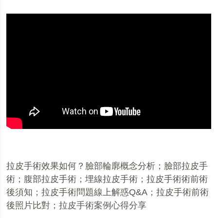
拉皮手術效果如何？臉部輪廓概念分析
；
臉部拉皮手
術
；
腹部拉皮手術
；
埋線拉皮手術
；
拉皮手術術前術
後須知
；
拉皮手術
問
題
線上
解
惑
Q&A
；
拉皮手術前術
後照片比對
；
拉皮手術案例心得分享