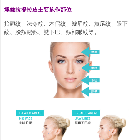
埋線拉提拉皮主要施作部位
抬頭紋、法令紋、木偶紋、皺眉紋、魚尾紋、眼下
紋、臉頰鬆弛、雙下巴、頸部皺紋等。