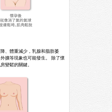
下降、體重減少，乳腺和脂肪萎
、外擴等現象也可能發生。
除了懷
乳房變鬆的關鍵。