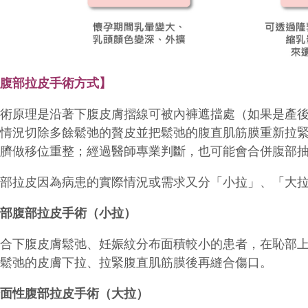
【腹部拉皮手術方式】
手術原理是沿著下腹皮膚摺線可被內褲遮擋處（如果是產
視情況切除多餘鬆弛的贅皮並把鬆弛的腹直肌筋膜重新拉
肚臍做移位重整；經過醫師專業判斷，也可能會合併腹部
腹部拉皮因為病患的實際情況或需求又分「小拉」、「大
局部腹部拉皮手術（小拉）
適合下腹皮膚鬆弛、妊娠紋分布面積較小的患者，在恥部
把鬆弛的皮膚下拉、拉緊腹直肌筋膜後再縫合傷口。
全面性腹部拉皮手術（大拉）