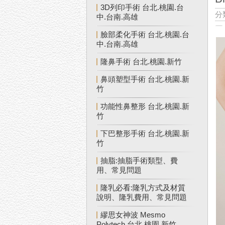
3D列印手術 台北.桃園.台
分
中.台南.高雄
臉部柔化手術 台北.桃園.台
中.台南.高雄
隆鼻手術 台北.桃園.新竹
鼻頭塑型手術 台北.桃園.新
竹
功能性鼻整形 台北.桃園.新
竹
下巴整形手術 台北.桃園.新
竹
抽脂:抽脂手術類型、費
用、常見問題
隆乳必看:隆乳方式及材質
說明、隆乳費用、常見問題
繆思女神波 Mesmo
Polytech 台北.桃園.新竹