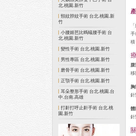
北.桃園.新竹
頸紋脖紋手術 台北.桃園.新
竹
「
小腰姬芭比螞蟻腰手術 台
手
北.桃園.新竹
積
變性手術 台北.桃園.新竹
男性專區 台北.桃園.新竹
腹
磨骨手術 台北.桃園.新竹
移
正顎手術 台北.桃園.新竹
胸
耳朵整形手術 台北.桃園.台
針
中.台南.高雄
打鼾打呼止鼾手術 台北.桃
體
園.新竹
針