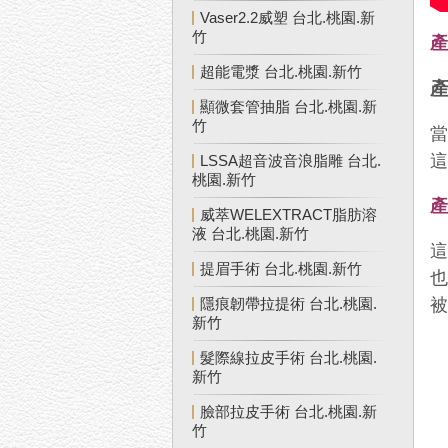
Vaser2.2威塑 台北.桃園.新
竹
產
超能電漿 台北.桃園.新竹
顯微套管抽脂 台北.桃園.新
竹
LSSA超音波音浪脂雕 台北.
桃園.新竹
威萃WELEXTRACT脂肪溶
液 台北.桃園.新竹
提眉手術 台北.桃園.新竹
隱痕韌帶拉提術 台北.桃園.
新竹
髮際線拉皮手術 台北.桃園.
新竹
臉部拉皮手術 台北.桃園.新
竹