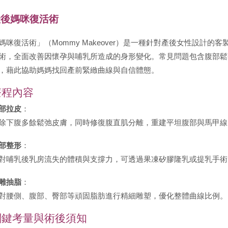
產後媽咪復活術
媽咪復活術」（Mommy Makeover）是一種針對產後女性設計
術，全面改善因懷孕與哺乳所造成的身形變化。常見問題包含腹部鬆
，藉此協助媽媽找回產前緊緻曲線與自信體態。
療程內容
部拉皮
：
除下腹多餘鬆弛皮膚，同時修復腹直肌分離，重建平坦腹部與馬甲線
部整形
：
對哺乳後乳房流失的體積與支撐力，可透過果凍矽膠隆乳或提乳手術
雕抽脂
：
對腰側、腹部、臀部等頑固脂肪進行精細雕塑，優化整體曲線比例。
關鍵考量與術後須知