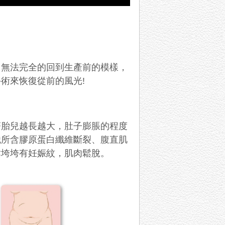
，無法完全的回到生產前的模樣，
手術來恢復從前的風光
!
著胎兒越長越大，肚子膨脹的程度
織所含膠原蛋白纖維斷裂、腹直肌
鬆垮垮有妊娠紋，肌肉鬆脫。