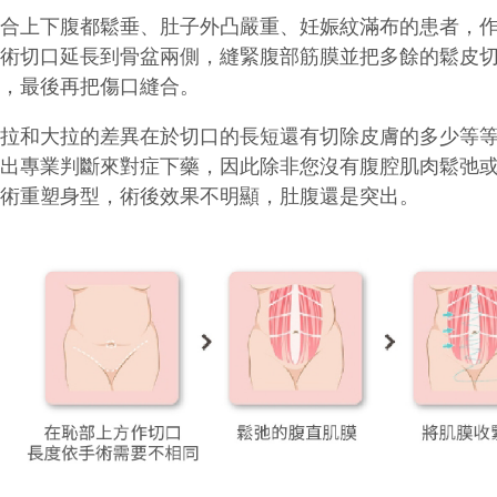
適合上下腹都鬆垂、肚子外凸嚴重、妊娠紋滿布的患者，
手術切口延長到骨盆兩側，縫緊腹部筋膜並把多餘的鬆皮
位，最後再把傷口縫合。
小拉和大拉的差異在於切口的長短還有切除皮膚的多少等
做出專業判斷來對症下藥，因此除非您沒有腹腔肌肉鬆弛
手術重塑身型，術後效果不明顯，肚腹還是突出。