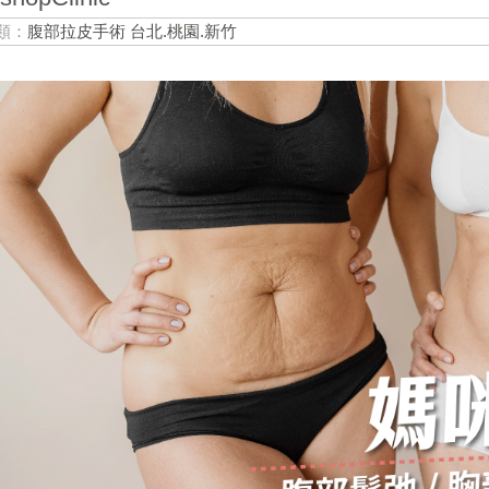
類：
腹部拉皮手術 台北.桃園.新竹