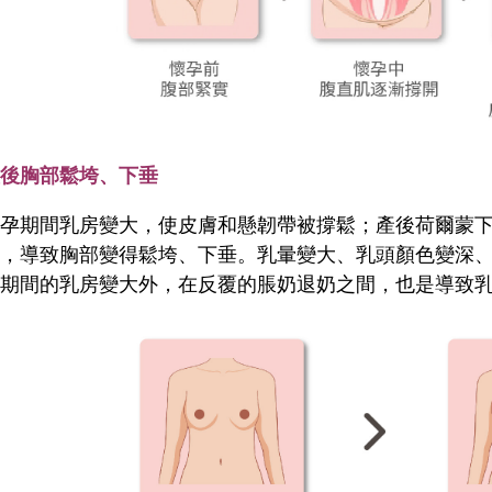
產後胸部鬆垮、下垂
懷孕期間乳房變大，使皮膚和懸韌帶被撐鬆；產後荷爾蒙
縮，導致胸部變得鬆垮、下垂。
乳暈變大、乳頭顏色變深
孕期間的乳房變大外，在反覆的脹奶退奶之間，也是導致