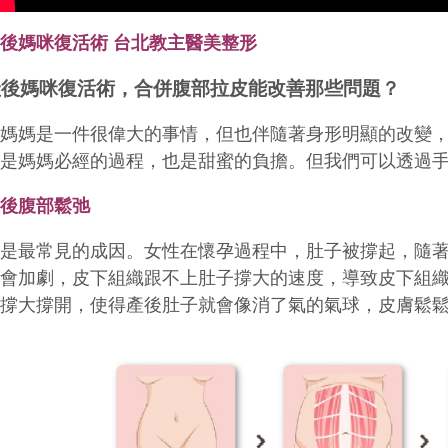
後媽咪復活術 台北教主醫美整形
產後媽咪復活術，合併腹部拉皮能改善那些問題？
當媽媽是一件很偉大的事情，但也伴隨著身形明顯的改變
這是媽媽必經的過程，也是甜蜜的負擔。
但我們可以透過
產後腹部鬆弛
這是最常見的成因。女性在懷孕過程中，肚子被撐起，隨
也會加劇，皮下組織跟不上肚子撐大的速度，導致皮下組
被撐大撐開，使得產後肚子就會像消了氣的氣球，皮膚鬆