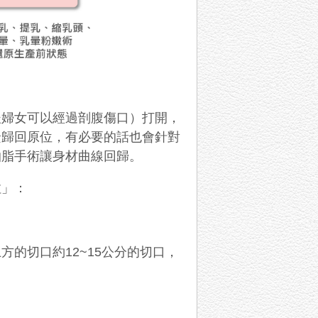
後婦女可以經過剖腹傷口）打開，
緊歸回原位，有必要的話也會針對
抽脂手術讓身材曲線回歸。
拉」：
上方的切口約
12~15
公分的切口，