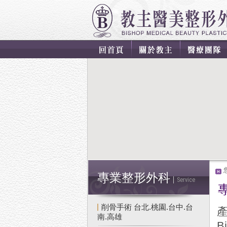
專業整形外科
Service
削骨手術 台北.桃園.台中.台
南.高雄
B