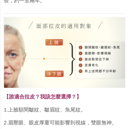
長，約一至兩年。
【誰適合拉皮？我該怎麼選擇？】
1.上臉額間皺紋、皺眉紋、魚尾紋。
2.眉壓眼、眼皮厚重可能影響到視線，雙眼無神。