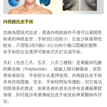
內視鏡拉皮手術
也稱為隱痕式拉皮，透過內視鏡操作不僅可以避開受
術者的神經血管，手術切口也較小、出血少恢
復期也
較短，只需取3至5個2~3公分的小傷口隱藏於髮際、
依手術部位去選擇可吸收式爪釘
完成手術。
爪釘（包含三爪、五爪、八爪三種類）是果酸與乳酸
的聚合物（Polylactide），能被人體分解吸收
，依照
受術者狀況、手術部分去選擇使用。內視鏡拉皮手術
具有疤痕隱微、安全、手術時間短等優
點，但它無法
切除過多的贅皮，如果患者的老化合併有皮膚嚴重鬆
弛者，則可能須考慮傳統拉皮手
術並給專業醫師作評
估。