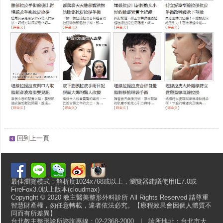
回到上一頁
最佳瀏覽模式：解析度1024x768或以上，瀏覽器建議使用IE7.0或
FireFox3.0以上版本(cloudmax)
Copyright © 2020 教主醫美整形外科診所 All Rights Reserved 請尊重
智慧財產權，勿任意轉載，違者依法必究。【療程效果會因個人體質不
同而有所差異】
台北教主整形診所諮詢專線：02-2368-2000 | 診所地址：台北市大