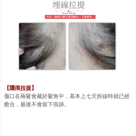
【隱痕拉提】
傷口在兩鬢會藏於鬢角中，基本上七天拆線時就已經
癒合，最後不會留下痕跡。