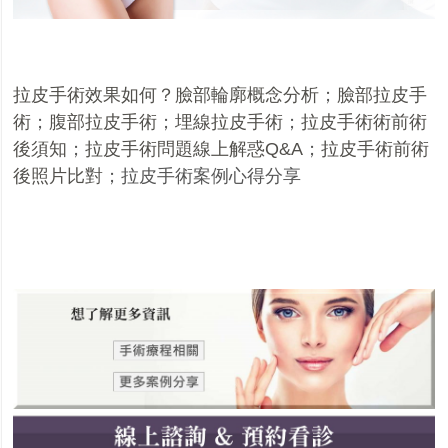
拉皮手術效果如何？臉部輪廓概念分析
；
臉部拉皮手
術
；
腹部拉皮手術
；
埋線拉皮手術
；
拉皮手術術前術
後須知
；
拉皮手術
問
題
線上
解
惑
Q&A
；
拉皮手術前術
後照片比對
；
拉皮手術案例心得分享