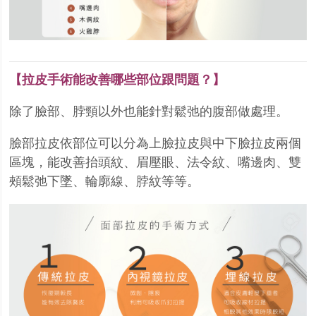
【拉皮手術能改善哪些部位跟問題？】
除了臉部、脖頸以外也能針對鬆弛的腹部做處理。
臉部拉皮依部位可以分為上臉拉皮與中下臉拉皮兩個
區塊，能改善抬頭紋、眉壓眼、法令紋、嘴邊
肉、雙
頰鬆弛下墜、輪廓線、脖紋等等。