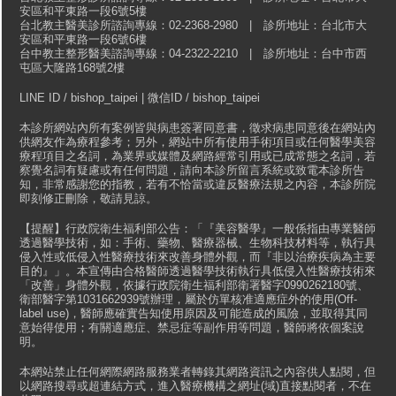
安區和平東路一段6號5樓
台北教主醫美診所諮詢專線：02-2368-2980 | 診所地址：台北市大
安區和平東路一段6號6樓
台中教主整形醫美諮詢專線：04-2322-2210 | 診所地址：台中市西
屯區大隆路168號2樓
LINE ID / bishop_taipei | 微信ID / bishop_taipei
本診所網站內所有案例皆與病患簽署同意書，徵求病患同意後在網站內
供網友作為療程參考；另外，網站中所有使用手術項目或任何醫學美容
療程項目之名詞，為業界或媒體及網路經常引用或已成常態之名詞，若
察覺名詞有疑慮或有任何問題，請向本診所留言系統或致電本診所告
知，非常感謝您的指教，若有不恰當或違反醫療法規之內容，本診所院
即刻修正刪除，敬請見諒。
【提醒】行政院衛生福利部公告：「『美容醫學』一般係指由專業醫師
透過醫學技術，如：手術、藥物、醫療器械、生物科技材料等，執行具
侵入性或低侵入性醫療技術來改善身體外觀，而『非以治療疾病為主要
目的』」。本宣傳由合格醫師透過醫學技術執行具低侵入性醫療技術來
「改善」身體外觀，依據行政院衛生福利部衛署醫字0990262180號、
衛部醫字第1031662939號辦理，屬於仿單核准適應症外的使用(Off-
label use)，醫師應確實告知使用原因及可能造成的風險，並取得其同
意始得使用；有關適應症、禁忌症等副作用等問題，醫師將依個案說
明。
本網站禁止任何網際網路服務業者轉錄其網路資訊之內容供人點閱，但
以網路搜尋或超連結方式，進入醫療機構之網址(域)直接點閱者，不在