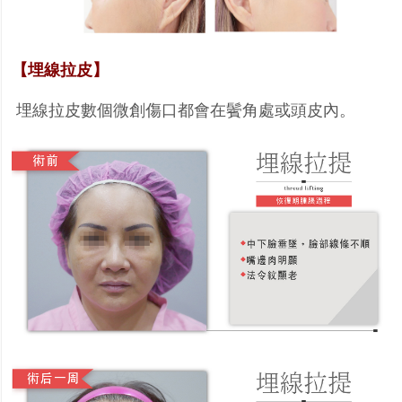
【埋線拉皮】
埋線拉皮數個微創傷口都會在鬢角處或頭皮內。