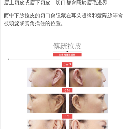
眉上切皮或眉下切皮，切口都會隱於眉毛邊界。
而中下臉拉皮的切口會隱藏在耳朵邊緣和髮際線等會
被頭髮或鬢角擋住的位置。