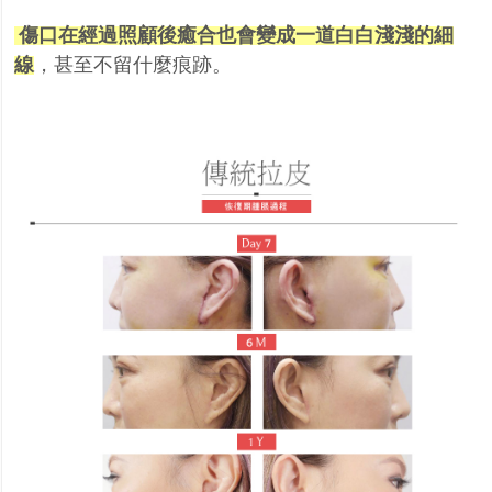
傷口在經過照顧後癒合也會變成一道白白淺淺的細
線
，甚至不留什麼痕跡。