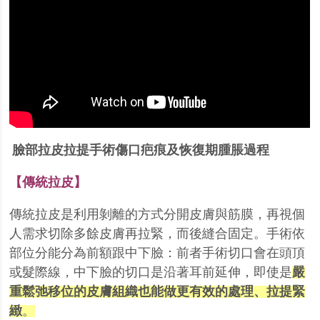
臉部拉皮拉提手術傷口疤痕及恢復期腫脹過程
【傳統拉皮】
傳統拉皮是利用剝離的方式分開皮膚與筋膜，再視個
人需求切除多餘皮膚再拉緊，而後縫合
固定。
手術依
部位分能分為前額跟中下臉：前者手術切口會在頭頂
或髮際線，中下臉的切口是沿
著耳前延伸，
即使是
嚴
重鬆弛移位的皮膚組織也能做更有效的處理
、拉提緊
緻
。