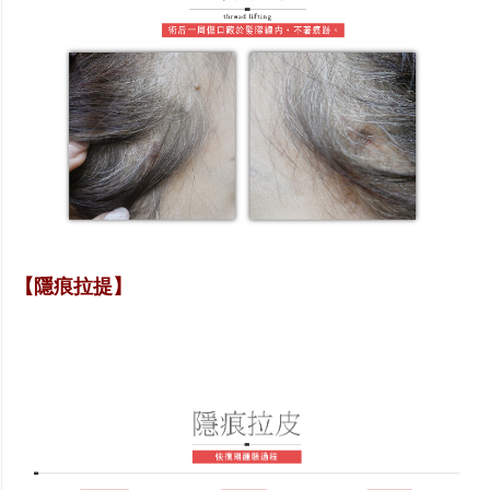
【隱痕拉提】