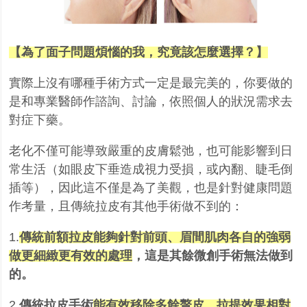
【為了面子問題煩惱的我，究竟該怎麼選擇？】
實際上沒有哪種手術方式一定是
最完美的，你要做的
是和專業醫師作諮詢、討論，依照個人的狀況需求去
對症下藥。
老化不僅可能導致嚴重的皮膚鬆弛，也可能影響到日
常生活（如眼皮下垂造成視力受損，
或內翻、睫毛倒
插等），因此這不僅是為了美觀，也
是針對健康問題
作考量，且傳統拉皮有其他手術做不到的：
1.
傳統前額拉皮能夠針對前頭、眉間肌肉各自的強弱
做更細緻更有效的處理
，這是其餘微創手術無法做到
的。
2.
傳統拉皮手術
能有效移除多餘贅皮，拉提效果相對