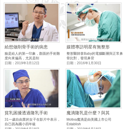
給想做削骨手術的病患
媒體專訪明星有無整形
臉是給人的第一印象，顏面的手術難
整形醫師拿Baby的電腦斷層與正常鼻
度向來偏高，尤其是削
骨比對，發現鼻背
日期：2019年3月12日
日期：2016年1月30日
貧乳困擾透過隆乳手術
魔滴隆乳是什麼？與其
31一歲自由業的女子在影片中表示，
Motiva魔滴是由美國上市公司
自己因為國小四年級
Establish
日期：2019年6月18日
日期：2019年6月18日