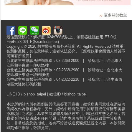
更多關於教主
最佳瀏覽模式：解析度1024x768或以上，瀏覽器建議使用IE7.0或
FireFox3.0以上版本(cloudmax)
Copyright © 2020 教主醫美整形外科診所 All Rights Reserved 請尊重
智慧財產權，勿任意轉載，違者依法必究。【療程效果會因個人體質不
同而有所差異】
台北教主整形診所諮詢專線：02-2368-2000 | 診所地址：台北市大
安區和平東路一段6號5樓
台北教主醫美診所諮詢專線：02-2368-2980 | 診所地址：台北市大
安區和平東路一段6號6樓
台中教主整形醫美諮詢專線：04-2322-2210 | 診所地址：台中市西
屯區大隆路168號2樓
LINE ID / bishop_taipei | 微信ID / bishop_taipei
本診所網站內所有案例皆與病患簽署同意書，徵求病患同意後在網站內
供網友作為療程參考；另外，網站中所有使用手術項目或任何醫學美容
療程項目之名詞，為業界或媒體及網路經常引用或已成常態之名詞，若
察覺名詞有疑慮或有任何問題，請向本診所留言系統或致電本診所告
知，非常感謝您的指教，若有不恰當或違反醫療法規之內容，本診所院
即刻修正刪除，敬請見諒。