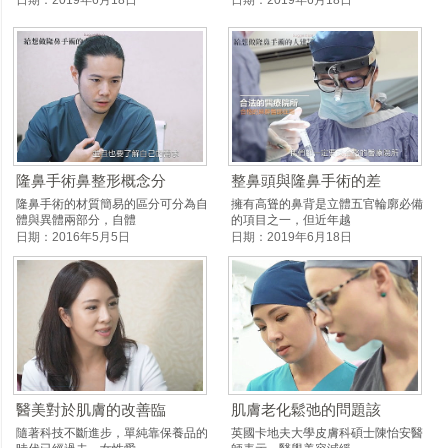
隆鼻手術鼻整形概念分
整鼻頭與隆鼻手術的差
隆鼻手術的材質簡易的區分可分為自
擁有高聳的鼻背是立體五官輪廓必備
體與異體兩部分，自體
的項目之一，但近年越
日期：2016年5月5日
日期：2019年6月18日
醫美對於肌膚的改善臨
肌膚老化鬆弛的問題該
隨著科技不斷進步，單純靠保養品的
英國卡地夫大學皮膚科碩士陳怡安醫