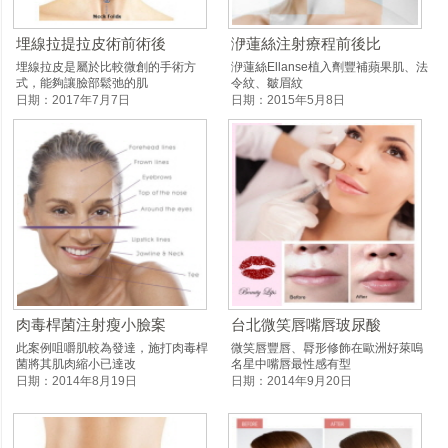
埋線拉提拉皮術前術後
洢蓮絲注射療程前後比
埋線拉皮是屬於比較微創的手術方
洢蓮絲Ellanse植入劑豐補蘋果肌、法
式，能夠讓臉部鬆弛的肌
令紋、皺眉紋
日期：2017年7月7日
日期：2015年5月8日
肉毒桿菌注射瘦小臉案
台北微笑唇嘴唇玻尿酸
此案例咀嚼肌較為發達，施打肉毒桿
微笑唇豐唇、脣形修飾在歐洲好萊嗚
菌將其肌肉縮小已達改
名星中嘴唇最性感有型
日期：2014年8月19日
日期：2014年9月20日