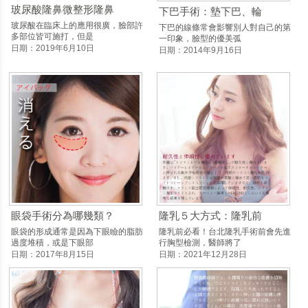
玻尿酸隆鼻微整形隆鼻
下巴手術：墊下巴、輪
玻尿酸在臨床上的應用很廣，臉部許
下巴的線條常會影響別人對自己的第
多部位皆可施打，但是
一印象，臉型的優美弧
日期：2019年6月10日
日期：2014年9月16日
眼袋手術分為哪幾類？
隆乳５大方式：隆乳前
眼袋的形成通常是因為下眼瞼的脂肪
隆乳前必看！台北隆乳手術前會先進
過度堆積，或是下眼部
行胸型檢測，醫師將了
日期：2017年8月15日
日期：2021年12月28日