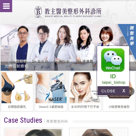
削骨磨腮手術醫師推薦郭菁松 顴骨削骨 下顎骨角削骨 下巴削骨
自體脂肪隆乳
Vaser2.2威塑抽脂
全3D列印墊下巴手術
小陰唇整形修型
Case Studies
專業整形外科