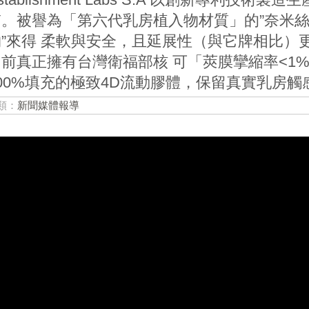
質。被譽為「第六代乳房植入物材質」的”奈米絲
”來得 柔軟與安全，且延展性（與它牌相比）更提升
目前真正擁有台灣衛福部核 可「莢膜攣縮率<1
100%填充的極致4D流動膠體，保留真實乳房觸
類：
新聞媒體報導