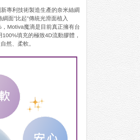
創新專利技術製造生產的奈米絲綢
絲綢面
”
比起
”
傳統光滑面植入
%
，
Motiva
魔滴是目前真正擁有台
用
100%
填充的極致
4D
流動膠體，
般自然、柔軟。