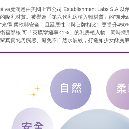
otiva
魔滴是由美國上市公司
Establishment Labs S.A
以
面的隆乳材質。被譽為「第六代乳房植入物材質」的
”
奈米
物
”
來得 柔軟與安全，且延展性（與它牌相比）更提升
450
衛福部核 可「莢膜攣縮率
<1%
」的乳房植入物，同時採
保留真實乳房觸感、避免不自然水波紋，打造如少女酥胸