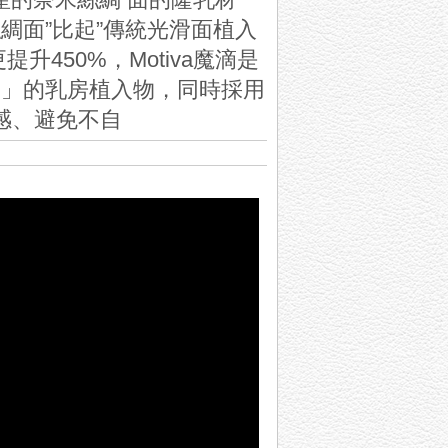
綢面”比起”傳統光滑面植入
450%，Motiva魔滴是
%」的乳房植入物，同時採用
感、避免不自