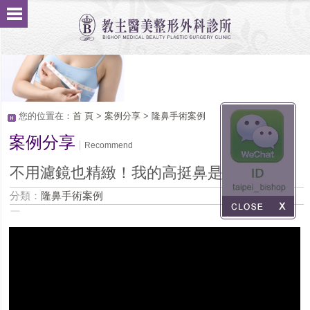
您的位置在：
首 頁
>
案例分享
>
隆鼻手術案例
案例分享
Recommend
不用濾鏡也精緻！我的高挺鼻是這樣來的
分類：
隆鼻手術案例