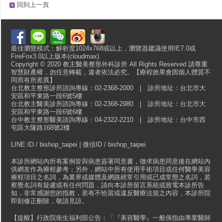
回到上一頁
最佳瀏覽模式：解析度1024x768或以上，瀏覽器建議使用IE7.0或
FireFox3.0以上版本(cloudmax)
Copyright © 2020 教主醫美整形外科診所 All Rights Reserved 請尊重
智慧財產權，勿任意轉載，違者依法必究。【療程效果會因個人體質不
同而有所差異】
台北教主整形診所諮詢專線：02-2368-2000 | 診所地址：台北市大
安區和平東路一段6號5樓
台北教主醫美診所諮詢專線：02-2368-2980 | 診所地址：台北市大
安區和平東路一段6號6樓
台中教主整形醫美諮詢專線：04-2322-2210 | 診所地址：台中市西
屯區大隆路168號2樓
LINE ID / bishop_taipei | 微信ID / bishop_taipei
本診所網站內所有案例皆與病患簽署同意書，徵求病患同意後在網站內
供網友作為療程參考；另外，網站中所有使用手術項目或任何醫學美容
療程項目之名詞，為業界或媒體及網路經常引用或已成常態之名詞，若
察覺名詞有疑慮或有任何問題，請向本診所留言系統或致電本診所告
知，非常感謝您的指教，若有不恰當或違反醫療法規之內容，本診所院
即刻修正刪除，敬請見諒。
【提醒】行政院衛生福利部公告：「『美容醫學』一般係指由專業醫師