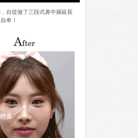
飾，自從做了三段式鼻中膈延長
再自卑！