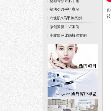
墊顴骨蘋果肌手術
墊法令紋手術案例
六塊肌&馬甲線案例
微創狐臭手術案例
小腰姬芭比螞蟻腰案例