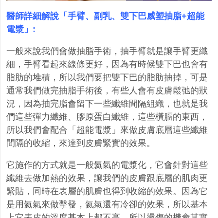
醫師詳細解說「手臂、副乳、雙下巴威塑抽脂
+
超能
電漿」
:
一般來說我們會做
抽脂
手術，抽手臂就是讓手臂更纖
細，手臂看起來線條更好，因為有時候雙下巴也會有
脂肪的堆積，所以我們要把雙下巴的脂肪抽掉，可是
通常我們做完抽脂手術後，有些人會有皮膚鬆弛的狀
況，因為抽完脂會留下一些纖維間隔組織，也就是我
們這些彈力纖維、膠原蛋白纖維，這些橫膈的東西，
所以我們會配合「超能電漿」來做皮膚底層這些纖維
間隔的收縮，來達到皮膚緊實的效果。
它施作的方式就是一般氦氣的電漿化，它會針對這些
纖維去做加熱的效果，讓我們的皮膚跟底層的肌肉更
緊貼，同時在表層的肌膚也得到收縮的效果。因為它
是用氦氣來做擊發，氦氣還有冷卻的效果，所以基本
上它表皮的溫度基本上都不高，所以燙傷的機會其實