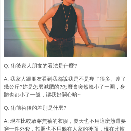
Q:
術後家人朋友的看法是什麼
?
A:
我家人跟朋友看到我都說我是不是瘦了很多、瘦了
幾公斤
?
妳是怎麼減肥的
?
怎麼會突然臉小了一圈，身
體也都小了一號，讓我好開心唷
~
Q:
術前術後的差別是什麼
?
A:
現在比較敢穿無袖的衣服，夏天也不用這麼熱還要
穿一件外套，拍照也不用躲在人家的後面，現在比較