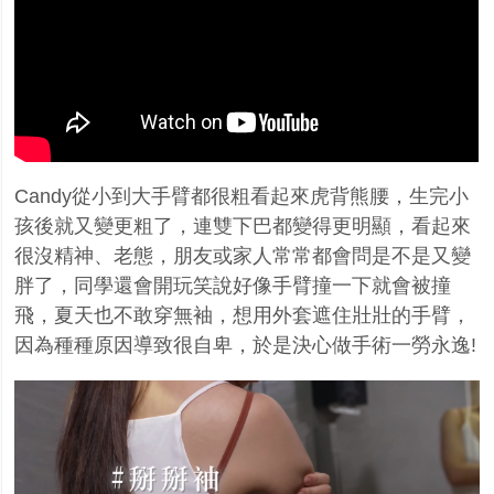
Candy
從小到大手臂都很粗看起來虎背熊腰，生完小
孩後就又變更粗了，連雙下巴都變得更明顯，看起來
很沒精神、老態，朋友或家人常常都會問是不是又變
胖了，同學還會開玩笑說好像手臂撞一下就會被撞
飛，夏天也不敢穿無袖，想用外套遮住壯壯的手臂，
因為種種原因導致很自卑，於是決心做手術一勞永逸
!