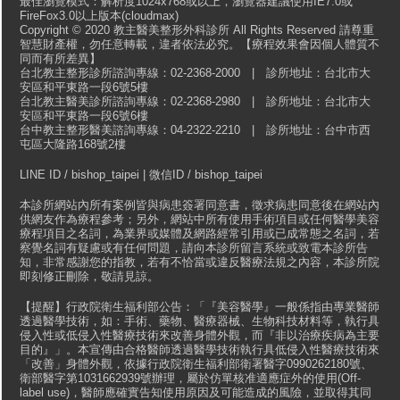
最佳瀏覽模式：解析度1024x768或以上，瀏覽器建議使用IE7.0或
FireFox3.0以上版本(cloudmax)
Copyright © 2020 教主醫美整形外科診所 All Rights Reserved 請尊重
智慧財產權，勿任意轉載，違者依法必究。【療程效果會因個人體質不
同而有所差異】
台北教主整形診所諮詢專線：02-2368-2000 | 診所地址：台北市大
安區和平東路一段6號5樓
台北教主醫美診所諮詢專線：02-2368-2980 | 診所地址：台北市大
安區和平東路一段6號6樓
台中教主整形醫美諮詢專線：04-2322-2210 | 診所地址：台中市西
屯區大隆路168號2樓
LINE ID / bishop_taipei | 微信ID / bishop_taipei
本診所網站內所有案例皆與病患簽署同意書，徵求病患同意後在網站內
供網友作為療程參考；另外，網站中所有使用手術項目或任何醫學美容
療程項目之名詞，為業界或媒體及網路經常引用或已成常態之名詞，若
察覺名詞有疑慮或有任何問題，請向本診所留言系統或致電本診所告
知，非常感謝您的指教，若有不恰當或違反醫療法規之內容，本診所院
即刻修正刪除，敬請見諒。
【提醒】行政院衛生福利部公告：「『美容醫學』一般係指由專業醫師
透過醫學技術，如：手術、藥物、醫療器械、生物科技材料等，執行具
侵入性或低侵入性醫療技術來改善身體外觀，而『非以治療疾病為主要
目的』」。本宣傳由合格醫師透過醫學技術執行具低侵入性醫療技術來
「改善」身體外觀，依據行政院衛生福利部衛署醫字0990262180號、
衛部醫字第1031662939號辦理，屬於仿單核准適應症外的使用(Off-
label use)，醫師應確實告知使用原因及可能造成的風險，並取得其同