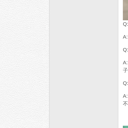
Q
A
Q
A
Q
A