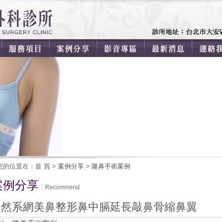
您的位置在：
首 頁
>
案例分享
>
隆鼻手術案例
案例分享
Recommend
自然系網美鼻整形鼻中膈延長敲鼻骨縮鼻翼