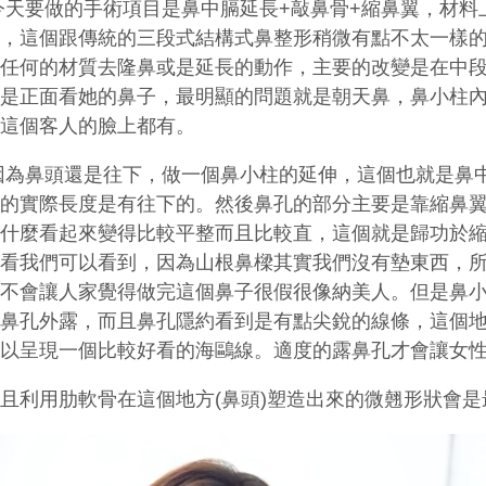
今天要做的手術項目是鼻中膈延長
+
敲鼻骨
+
縮鼻翼，材料
骨，這個跟傳統的三段式結構式鼻整形稍微有點不太一樣
取任何的材質去隆鼻或是延長的動作，主要的改變是在中
因是正面看她的鼻子，最明顯的問題就是朝天鼻，鼻小柱
概這個客人的臉上都有。
因為鼻頭還是往下，做一個鼻小柱的延伸，這個也就是鼻
體的實際長度是有往下的。然後鼻孔的部分主要是靠縮鼻
為什麼看起來變得比較平整而且比較直，這個就是歸功於
來看我們可以看到，因為山根鼻樑其實我們沒有墊東西，
並不會讓人家覺得做完這個鼻子很假很像納美人。但是鼻
麼鼻孔外露，而且鼻孔隱約看到是有點尖銳的線條，這個
可以呈現一個比較好看的海鷗線。適度的露鼻孔才會讓女
而且利用肋軟骨在這個地方
(
鼻頭
)
塑造出來的微翹形狀會是