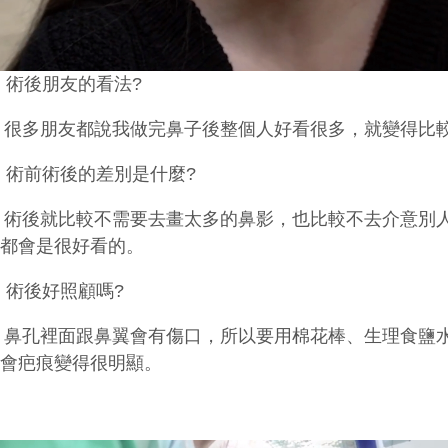
:
術後朋友的看法
?
:
很多朋友都說我做完鼻子後整個人好看很多，就變得比
:
術前術後的差別是什麼
?
:
術後就比較不需要去畫太多的鼻影，也比較不去介意別
子都會是很好看的。
:
術後好照顧嗎
?
:
鼻孔裡面跟鼻翼會有傷口，所以要用棉花棒、生理食鹽
不會疤痕變得很明顯。