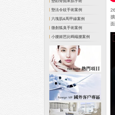
墊顴骨蘋果肌手術
2
墊法令紋手術案例
六塊肌&馬甲線案例
微創狐臭手術案例
小腰姬芭比螞蟻腰案例