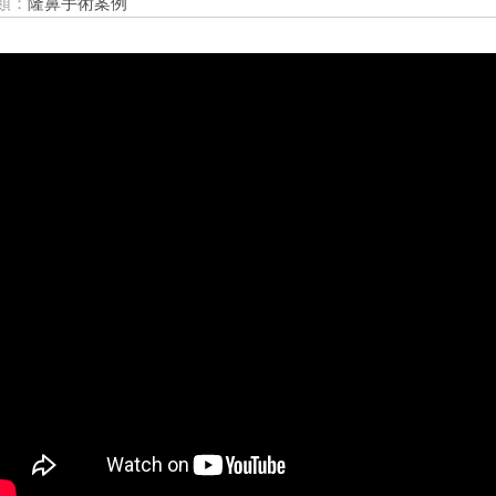
類：
隆鼻手術案例