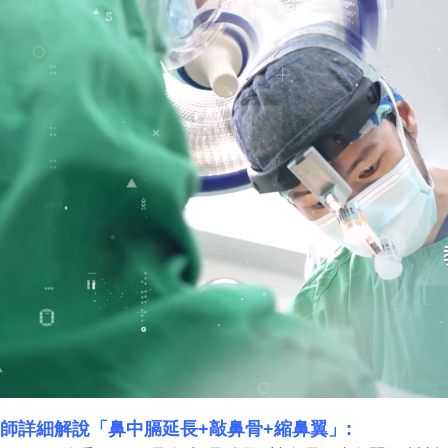
醫師詳細解說「鼻中膈延長
+
敲鼻骨
+
縮鼻翼」
: