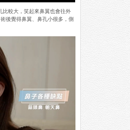
鼻孔比較大，笑起來鼻翼也會往外
。術後覺得鼻翼、鼻孔小很多，側