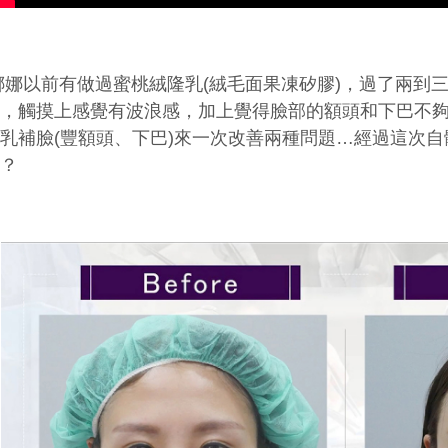
娜以前有做過蜜桃絨隆乳(絨毛面果凍矽膠)，過了兩到
感，觸摸上感覺有波浪感，加上覺得臉部的額頭和下巴不
乳補臉(豐額頭、下巴)來一次改善兩種問題…經過這次
呢？