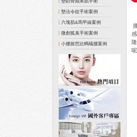
墊顴骨蘋果肌手術
墊法令紋手術案例
六塊肌&馬甲線案例
娜
微創狐臭手術案例
隆
小腰姬芭比螞蟻腰案例