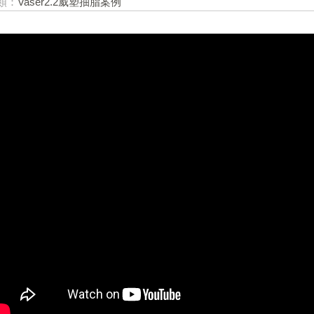
類：
Vaser2.2威塑抽脂案例