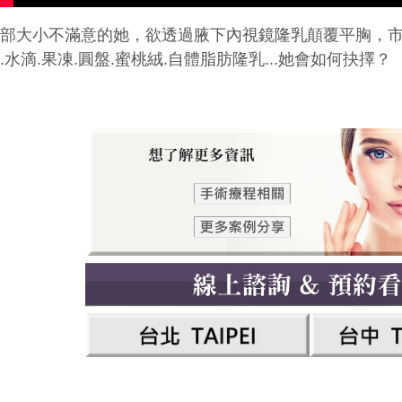
胸部大小不滿意的她，欲透過腋下
內視鏡隆乳
顛覆平胸，市
.水滴.果凍.圓盤.蜜桃絨.自體脂肪隆乳...她會如何抉擇？