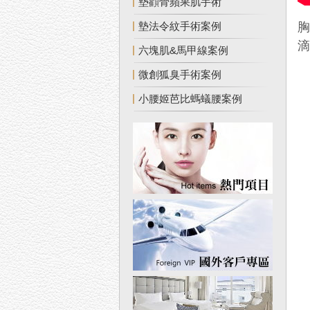
墊顴骨蘋果肌手術
墊法令紋手術案例
滴
六塊肌&馬甲線案例
微創狐臭手術案例
小腰姬芭比螞蟻腰案例