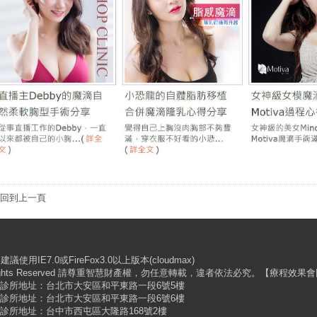
回到上一頁
IE7.0或FireFox3.0以上版本(cloudmax)
 All Rights Reserved 請尊重智慧財產權，勿任意轉載，違者依法必究。【療
 | 診所地址：台北市大安區和平東路一段6號5樓
 | 診所地址：台北市大安區和平東路一段6號6樓
 | 診所地址：台中市西屯區大隆路168號2樓