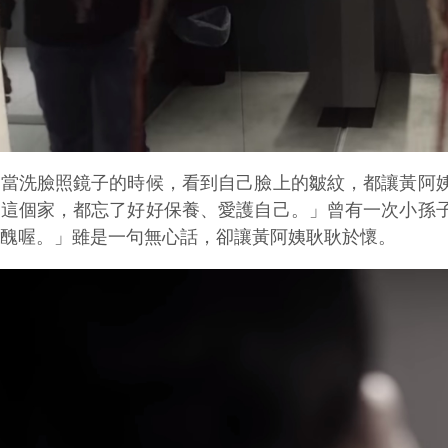
每當洗臉照鏡子的時候，看到自己臉上的皺紋，都讓黃阿
料這個家，都忘了好好保養、愛護自己。」曾有一次小孫
好醜喔。」雖是一句無心話，卻讓黃阿姨耿耿於懷。