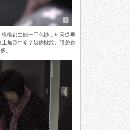
，樣樣都由她一手包辦，每天從早
臉上無形中多了幾條皺紋、眼袋也
很多。