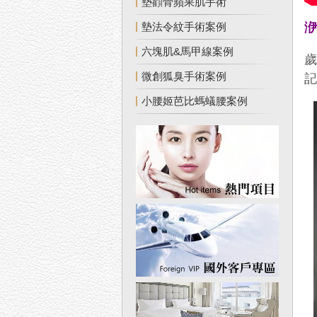
墊顴骨蘋果肌手術
洢
墊法令紋手術案例
六塊肌&馬甲線案例
微創狐臭手術案例
小腰姬芭比螞蟻腰案例