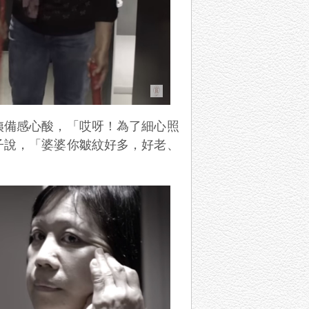
姨備感心酸，「哎呀！為了細心照
子說，「婆婆你皺紋好多，好老、