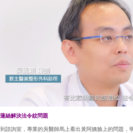
洢蓮絲解決法令紋問題
一到諮詢室，專業的吳醫師馬上看出黃阿姨臉上的問題，