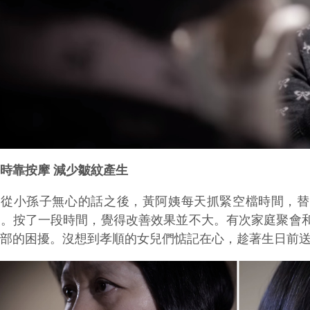
時靠按摩 減少皺紋產生
自從小孫子無心的話之後，黃阿姨每天抓緊空檔時間，替
的。按了一段時間，覺得改善效果並不大。有次家庭聚會
臉部的困擾。沒想到孝順的女兒們惦記在心，趁著生日前