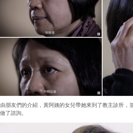
藉由朋友們的介紹，黃阿姨的女兒帶她來到了教主診所，
師做了諮詢。