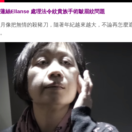
蓮絲Ellanse 處理法令紋
貴族手術
皺眉紋問題
歲月像把無情的殺豬刀，隨著年紀越來越大，不論再怎麼
記。