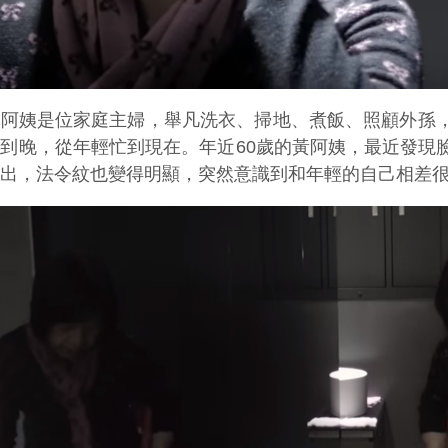
黃阿姨是位家庭主婦，舉凡洗衣、掃地、煮飯、照顧外孫
忙到晚，從年輕忙到現在。年近60歲的黃阿姨，最近發現
浮出，法令紋也變得明顯，突然意識到和年輕的自己相差