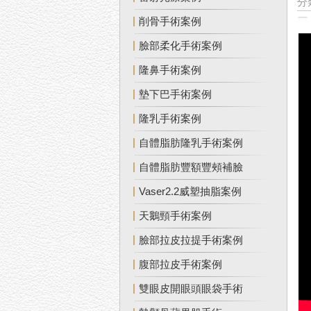
分
削骨手術案例
臉部柔化手術案例
隆鼻手術案例
墊下巴手術案例
隆乳手術案例
自體脂肪隆乳手術案例
自體脂肪豐額豐頰補臉
Vaser2.2威塑抽脂案例
天鵝頸手術案例
臉部拉皮拉提手術案例
腹部拉皮手術案例
雙眼皮開眼頭眼袋手術