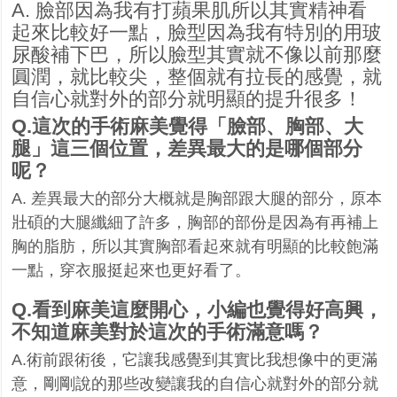
A.
臉部因為我有打蘋果肌所以其實精神看
起來比較好一點，臉型因為我有特別的用玻
尿酸補下巴，所以臉型其實就不像以前那麼
圓潤，就比較尖，整個就有拉長的感覺，就
自信心就對外的部分就明顯的提升很多！
Q.
這次的手術麻美覺得「臉部、胸部、大
腿」這三個位置，差異最大的是哪個部分
呢？
A.
差異最大的部分大概就是胸部跟大腿的部分，原本
壯碩的大腿纖細了許多，胸部的部份是因為有再補上
胸的脂肪，所以其實胸部看起來就有明顯的比較飽滿
一點，穿衣服挺起來也更好看了。
Q.
看到麻美這麼開心，小編也覺得好高興，
不知道麻美對於這次的手術滿意嗎？
A.
術前跟術後，它讓我感覺到其實比我想像中的更滿
意，剛剛說的那些改變讓我的自信心就對外的部分就