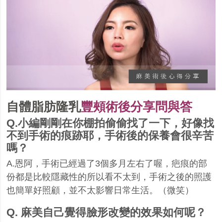
自體脂肪隆乳
豐頰術後分享問與答
Q.
小編剛剛在你棚拍偷偷找了一下，好像找
不到手術的痕跡耶，手術後的保養會很辛苦
嗎？
A.
恩阿，手術已經過了
3
個多月左右了喔，疤痕的部
份都是比較隱藏性的所以看不太到，手術之後的照護
也簡單好照顧，並不太影響日常生活。（微笑）
Q.
麻美自己覺得臉形改變的效果如何呢？