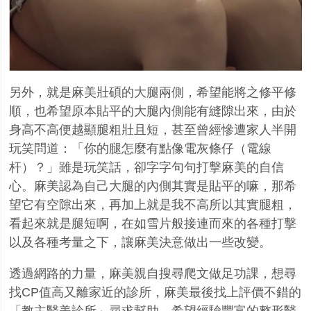
另外，就是麻美壯碩的大腿兩側，希望能將之修平修
順，也希望原本貼平的大腿內側能有縫隙出來，由於
身高不高便越顯腿粗壯且短，甚至曾經慘遭家人半開
玩笑問道：「你的腿怎麼有點像電灰條仔（電線
杆）？」雖是玩笑話，卻字字句句打擊麻美的自信
心。麻美認為自己大腿的內側其實是貼平的嘛，那希
望它有空隙出來，再加上就是我不高所以其實腿粗，
看起來就是腿短啊，在如雪片般接連而來的各種打擊
以及各種考量之下，讓麻美決意做出一些改變。
透過網路的力量，麻美親自搜尋爬文做足功課，想尋
找
CP
值高又離家近的診所，麻美最後找上評價不錯的