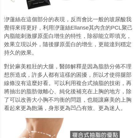
洢蓮絲在這個部分的表現，反而會比一般的玻尿酸我
覺得來得更好，利用洢蓮絲
Ellanse
其內含的
PCL
聚己
內脂能刺激膠原蛋白增生的特性，除卻能立即填充，
效果立現以外，隨後膠原蛋白的增生，更能達到穩定
持久的效果。
對於麻美粗壯的大腿，醫師解釋是因為脂肪分佈不理
想所造成，許多人都有這樣的困擾，所以才使得腿部
線條沒有這麼好看。可以利用複合式抽脂的技術，再
將抽出的脂肪做離心、純化後補充在上胸的地方，除
了可以改善大小胸不均衡的問題，也能讓麻美的上胸
看起來更為飽滿，身形更為凹凸有致、更為迷人。