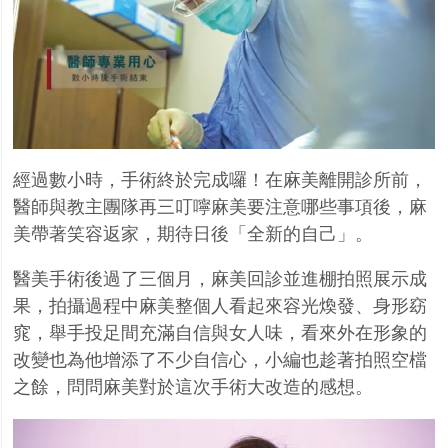
經過數小時，手術終於完成囉！在麻美離開診所前，
醫師與教主團隊再三叮嚀麻美要注意哪些事項後，麻
美帶著笑容返家，期待日後「全新的自己」。
醫美手術後過了三個月，麻美回診並進棚拍照展示成
果，拍攝過程中麻美整個人看起來容光煥發、身形窈
窕，舉手投足間充滿自信與女人味，看來外在形象的
改變也為他增添了不少自信心，小編也趁著拍照空檔
之餘，問問麻美對於這次手術大改造的感想。