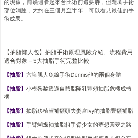
的現象，前幾週看起來會比術前還要胖，但隨著手術
部位消腫，大約在三個月至半年，可以看見最佳的手
術成果
。
【抽脂懶人包】抽脂手術原理風險介紹、流程費用
適合對象－5大抽脂手術完整比較
【抽脂】
六塊肌人魚線手術
Dennis
他的兩個身體
【抽脂】
小模黎黎透過自體脂隆乳豐頰抽脂危機成轉
機
【抽脂】
抽脂移植豐補額頭夫妻宮
Ivy
的抽脂豐額補脂
【抽脂】
手臂蝴蝶袖抽脂粗手臂少女的夢想圓夢之路