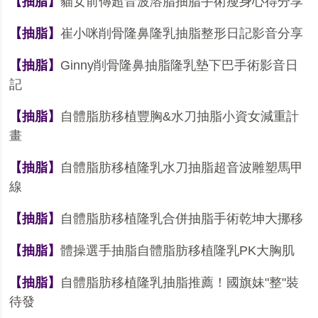
【抽脂】
貓女前傳超音波溶脂抽脂手術瘦身心得分享
【抽脂】
崔小咪削骨隆鼻隆乳抽脂整形日記影音分享
【抽脂】
Ginny
削骨隆鼻抽脂隆乳墊下巴手術影音日
記
【抽脂】
自體脂肪移植豐胸
&
水刀抽脂小資女減重計
畫
【抽脂】
自體脂肪移植隆乳水刀抽脂超音波雕塑馬甲
線
【抽脂】
自體脂肪移植隆乳合併抽脂手術乾坤大挪移
【抽脂】
體操選手抽脂自體脂肪移植隆乳
PK
大胸肌
【抽脂】
自體脂肪移植隆乳
抽
脂
推薦！國旗妹
"
整
"
裝
待發