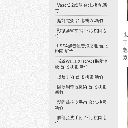
Vaser2.2威塑 台北.桃園.新
竹
超能電漿 台北.桃園.新竹
顯微套管抽脂 台北.桃園.新
竹
LSSA超音波音浪脂雕 台北.
桃園.新竹
威萃WELEXTRACT脂肪溶
液 台北.桃園.新竹
提眉手術 台北.桃園.新竹
隱痕韌帶拉提術 台北.桃園.
新竹
髮際線拉皮手術 台北.桃園.
新竹
臉部拉皮手術 台北.桃園.新
竹