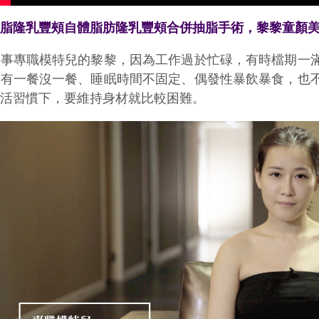
抽脂隆乳豐頰自體脂肪隆乳豐頰合併抽脂手術，黎黎童顏
從事專職模特兒的黎黎，因為工作過於忙碌，有時檔期一
月有一餐沒一餐、睡眠時間不固定、偶發性暴飲暴食，也
生活習慣下，要維持身材就比較困難。