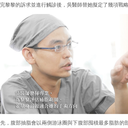
聽完黎黎的訴求並進行觸診後，吳醫師替她擬定了幾項戰
首先，腹部抽脂會以兩側游泳圈與下腹部囤積最多脂肪的