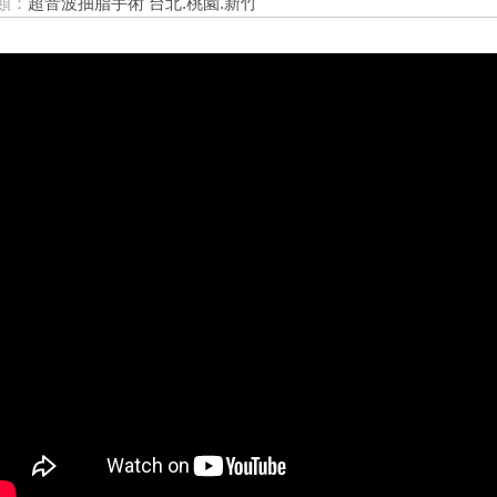
類：
超音波抽脂手術 台北.桃園.新竹