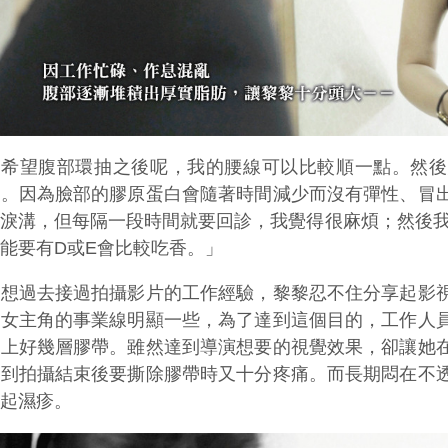
「希望腹部環抽之後呢，我的腰線可以比較順一點。然後
部。因為臉部的膠原蛋白會隨著時間減少而沒有彈性、冒
補淚溝，但每隔一段時間就要回診，我覺得很麻煩；然後
可能要有
D
或
E
會比較吃香。」
回想過去接過拍攝影片的工作經驗，黎黎忍不住分享起影
望女主角的事業線明顯一些，為了達到這個目的，工作人
纏上好幾層膠帶。雖然達到導演想要的視覺效果，卻讓她
等到拍攝結束後要撕除膠帶時又十分疼痛。而長期悶在不
泛起濕疹。