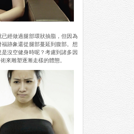
就已經做過腿部環狀抽脂，但因為
發福跡象還從腿部蔓延到腹部。想
況是沒空健身時呢？考慮到諸多因
手術來雕塑逐漸走樣的體態。