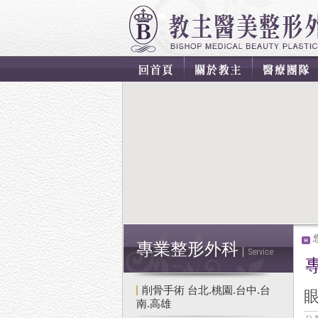
專業整形外科
Service
削骨手術 台北.桃園.台中.台
眼
南.高雄