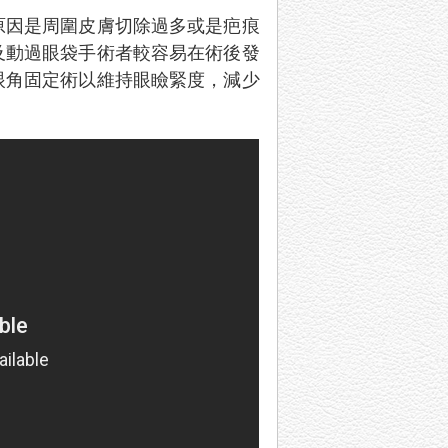
原因是周圍皮膚切除過多或是疤痕
及動過眼袋手術者較容易在術後發
眼角固定術以維持眼瞼緊度，減少