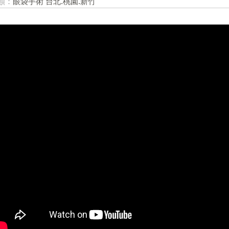
類：
眼袋手術 台北.桃園.新竹