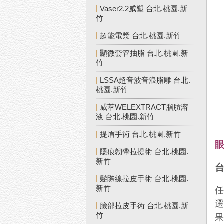
Vaser2.2威塑 台北.桃園.新
竹
超能電漿 台北.桃園.新竹
顯微套管抽脂 台北.桃園.新
竹
LSSA超音波音浪脂雕 台北.
桃園.新竹
威萃WELEXTRACT脂肪溶
液 台北.桃園.新竹
提眉手術 台北.桃園.新竹
隱痕韌帶拉提術 台北.桃園.
新竹
台
髮際線拉皮手術 台北.桃園.
新竹
臉部拉皮手術 台北.桃園.新
竹