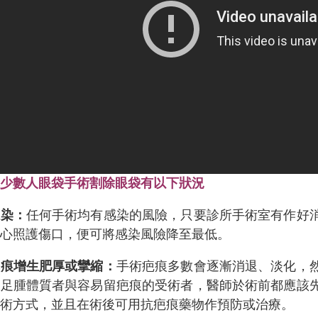
極少數人眼袋手術割除眼袋有以下狀況
感染：
任何手術均有感染的風險，只要診所手術室有作好
細心照護傷口，便可將感染風險降至最低。
疤痕增生肥厚或攣縮
：
手術疤痕多數會逐漸消退、淡化，
蟹足腫體質者與容易留疤痕的受術者，醫師於術前都應該
手術方式，並且在術後可用抗疤痕藥物作預防或治療。