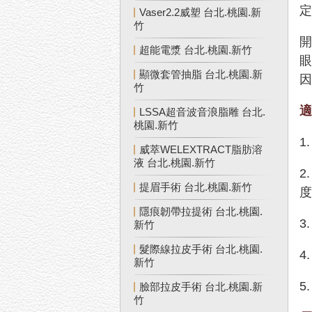
Vaser2.2威塑 台北.桃園.新
竹
超能電漿 台北.桃園.新竹
顯微套管抽脂 台北.桃園.新
竹
LSSA超音波音浪脂雕 台北.
桃園.新竹
1
威萃WELEXTRACT脂肪溶
液 台北.桃園.新竹
2
提眉手術 台北.桃園.新竹
隱痕韌帶拉提術 台北.桃園.
3
新竹
髮際線拉皮手術 台北.桃園.
4
新竹
5
臉部拉皮手術 台北.桃園.新
竹