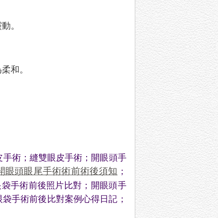
靈動。
為柔和。
皮手術
；
縫雙眼皮手術
；
開眼頭手
開眼頭眼尾手術術前術後須知
；
眼袋手術前後照片比對
；
開眼頭手
眼袋手術前後比對案例心得日記
；