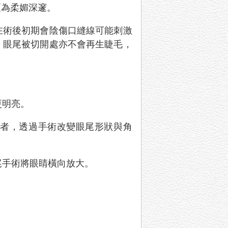
更為柔媚深邃。
在術後初期會陰傷口縫線可能刺激
，眼尾被切開處亦不會再生睫毛，
更明亮。
術者，透過手術改變眼尾形狀與角
尾手術將眼睛橫向放大。