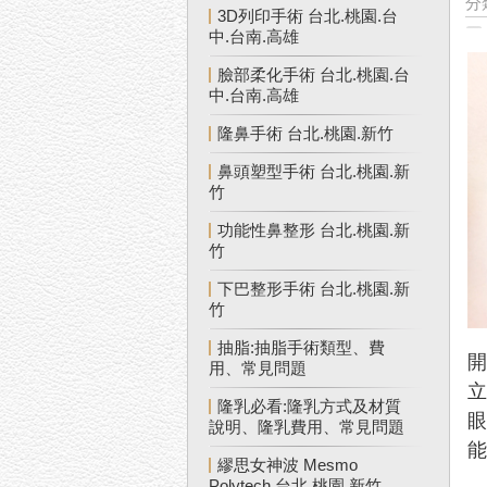
分
3D列印手術 台北.桃園.台
中.台南.高雄
臉部柔化手術 台北.桃園.台
中.台南.高雄
隆鼻手術 台北.桃園.新竹
鼻頭塑型手術 台北.桃園.新
竹
功能性鼻整形 台北.桃園.新
竹
下巴整形手術 台北.桃園.新
竹
抽脂:抽脂手術類型、費
用、常見問題
隆乳必看:隆乳方式及材質
說明、隆乳費用、常見問題
繆思女神波 Mesmo
Polytech 台北.桃園.新竹