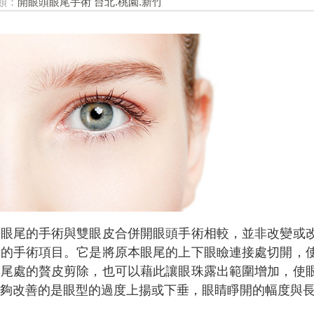
類：
開眼頭眼尾手術 台北.桃園.新竹
開眼尾的手術與雙眼皮合併開眼頭手術相較，並非改變或
立的手術項目。它是將原本眼尾的上下眼瞼連接處切開，
眼尾處的贅皮剪除，也可以藉此讓眼珠露出範圍增加，使
能夠改善的是眼型的過度上揚或下垂，眼睛睜開的幅度與