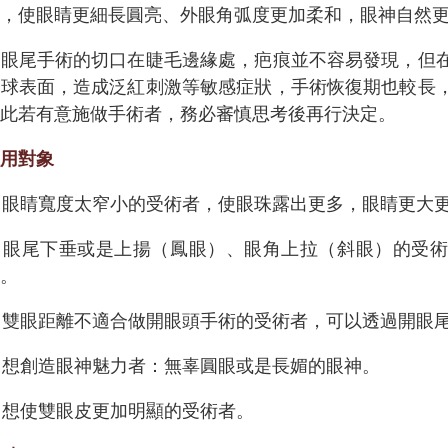
定，使眼睛更細長圓亮、外眼角弧度更加柔和，眼神自然
開眼尾手術的切口在睫毛邊緣處，疤痕並不容易發現，但
眼球表面，造成泛紅刺激等敏感症狀，手術恢復期也較長
因此若有意施做手術者，務必審慎思考後再行決定。
適用對象
.
眼睛寬度太窄小的受術者，使眼珠露出更多，眼睛更大
.
眼尾下垂或是上揚（鳳眼）、眼角上拉（斜眼）的受
度。
.
雙眼距離不適合做開眼頭手術的受術者，可以透過開眼
.
想創造眼神魅力者：無辜圓眼或是長媚的眼神。
.
想使雙眼皮更加明顯的受術者。