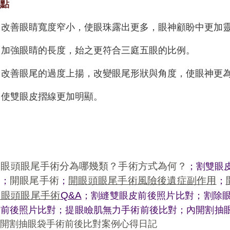
優點
.
改善眼睛寬度窄小，使眼珠露出更多，眼神顧盼中更加
.
加強眼睛的長度，始之更符合三庭五眼的比例。
.
改善眼尾的過度上揚，改變眼尾形狀與角度，使眼神更
.
使雙眼皮摺線更加明顯。
開眼頭眼尾手術分為哪幾類？手術方式為何？
；
割雙眼
開眼尾手術
開眼頭眼尾手術風險後遺症副作用
術
；
；
；
開眼頭眼尾手術
Q&A
；
割縫雙眼皮前後照片比對
；
割除
術前後照片比對
；
提眼瞼肌無力手術前後比對
；
內開割抽
外開割抽眼袋手術前後比對案例心得日記