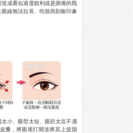
型造成看似過度銳利或是困倦的既
上眼線無法拉長、吃妝與刻板印象
睛太小、眼型太短、眼距太近不適
皮瓣，將眼尾打開並將其上提固