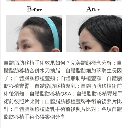
自體脂肪移植手術效果如何？完美體態概念分析
；
自
體脂肪移植合併水刀抽脂
；
自體脂肪細胞萃取生長因
子
；
自體脂肪移植豐頰
；
自體脂肪移植豐額
；
自體脂
肪移植豐臀
；
自體脂肪移植隆乳
；
自體脂肪移植術前
術後須知
；
自體脂肪移植
Q&A
；
自體脂肪移植豐頰手
術前後照片比對
；
自體脂肪移植豐臀手術前後照片比
對
；
自體脂肪移植隆乳手術前後照片比對
；
各項自體
脂肪移植手術心得案例分享