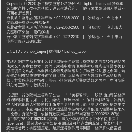
Copyright © 2020 教主醫美整形外科診所 All Rights Reserved 請尊重
智慧財產權，勿任意轉載，違者依法必究。【療程效果會因個人體質不
同而有所差異】
台北教主整形診所諮詢專線：02-2368-2000 | 診所地址：台北市大
安區和平東路一段6號5樓
台北教主醫美診所諮詢專線：02-2368-2980 | 診所地址：台北市大
安區和平東路一段6號6樓
台中教主整形醫美諮詢專線：04-2322-2210 | 診所地址：台中市西
屯區大隆路168號2樓
LINE ID / bishop_taipei | 微信ID / bishop_taipei
本診所網站內所有案例皆與病患簽署同意書，徵求病患同意後在網站內
供網友作為療程參考；另外，網站中所有使用手術項目或任何醫學美容
療程項目之名詞，為業界或媒體及網路經常引用或已成常態之名詞，若
察覺名詞有疑慮或有任何問題，請向本診所留言系統或致電本診所告
知，非常感謝您的指教，若有不恰當或違反醫療法規之內容，本診所院
即刻修正刪除，敬請見諒。
【提醒】行政院衛生福利部公告：「『美容醫學』一般係指由專業醫師
透過醫學技術，如：手術、藥物、醫療器械、生物科技材料等，執行具
侵入性或低侵入性醫療技術來改善身體外觀，而『非以治療疾病為主要
目的』」。本宣傳由合格醫師透過醫學技術執行具低侵入性醫療技術來
「改善」身體外觀，依據行政院衛生福利部衛署醫字0990262180號、
衛部醫字第1031662939號辦理，屬於仿單核准適應症外的使用(Off-
label use)，醫師應確實告知使用原因及可能造成的風險，並取得其同
意始得使用；有關適應症、禁忌症等副作用等問題，醫師將依個案說