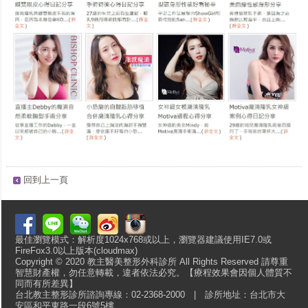
回到上一頁
最佳瀏覽模式：解析度1024x768或以上，瀏覽器建議使用IE7.0或
FireFox3.0以上版本(cloudmax)
Copyright © 2020 教主醫美整形外科診所 All Rights Reserved 請尊重
智慧財產權，勿任意轉載，違者依法必究。【療程效果會因個人體質不
同而有所差異】
台北教主整形診所諮詢專線：02-2368-2000 | 診所地址：台北市大
安區和平東路一段6號5樓