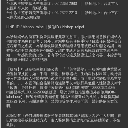
台北教主醫美診所諮詢專線：02-2368-2980 | 診所地址：台北市大
安區和平東路一段6號6樓
台中教主整形醫美諮詢專線：04-2322-2210 | 診所地址：台中市西
屯區大隆路168號2樓
LINE ID / bishop_taipei | 微信ID / bishop_taipei
本診所網站內所有案例皆與病患簽署同意書，徵求病患同意後在網站內
供網友作為療程參考；另外，網站中所有使用手術項目或任何醫學美容
療程項目之名詞，為業界或媒體及網路經常引用或已成常態之名詞，若
察覺名詞有疑慮或有任何問題，請向本診所留言系統或致電本診所告
知，非常感謝您的指教，若有不恰當或違反醫療法規之內容，本診所院
即刻修正刪除，敬請見諒。
【提醒】行政院衛生福利部公告：「『美容醫學』一般係指由專業醫師
透過醫學技術，如：手術、藥物、醫療器械、生物科技材料等，執行具
侵入性或低侵入性醫療技術來改善身體外觀，而『非以治療疾病為主要
目的』」。本宣傳由合格醫師透過醫學技術執行具低侵入性醫療技術來
「改善」身體外觀，依據行政院衛生福利部衛署醫字0990262180號、
衛部醫字第1031662939號辦理，屬於仿單核准適應症外的使用(Off-
label use)，醫師應確實告知使用原因及可能造成的風險，並取得其同
意始得使用；有關適應症、禁忌症等副作用等問題，醫師將依個案說
明。
本網站禁止任何網際網路服務業者轉錄其網路資訊之內容供人點閱，但
以網路搜尋或超連結方式，進入醫療機構之網址(域)直接點閱者，不在
此限。