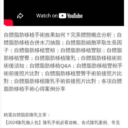
自體脂肪移植手術效果如何？完美體態概念分析
；
自
體脂肪移植合併水刀抽脂
；
自體脂肪細胞萃取生長因
子
；
自體脂肪移植豐頰
；
自體脂肪移植豐額
；
自體脂
肪移植豐臀
；
自體脂肪移植隆乳
；
自體脂肪移植術前
術後須知
；
自體脂肪移植
Q&A
；
自體脂肪移植豐頰手
術前後照片比對
；
自體脂肪移植豐臀手術前後照片比
對
；
自體脂肪移植隆乳手術前後照片比對
；
各項自體
脂肪移植手術心得案例分享
精選自體脂肪隆乳文章：
【2024隆乳懶人包】隆乳手術必看攻略、各式隆乳案例、常見