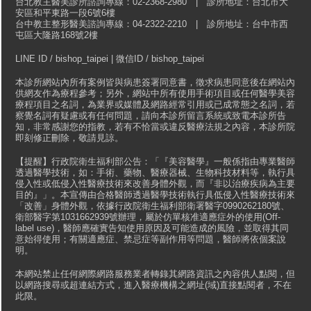
台北教主醫美診所諮詢專線：02-2368-2980 | 診所地址：台北市大
安區和平東路一段6號6樓
台中教主整形醫美諮詢專線：04-2322-2210 | 診所地址：台中市西
屯區大隆路168號2樓
LINE ID / bishop_taipei | 微信ID / bishop_taipei
本診所網站內所有案例皆與病患簽署同意書，徵求病患同意後在網站內
供網友作為療程參考；另外，網站中所有使用手術項目或任何醫學美容
療程項目之名詞，為業界或媒體及網路經常引用或已成常態之名詞，若
察覺名詞有疑慮或有任何問題，請向本診所留言系統或致電本診所告
知，非常感謝您的指教，若有不恰當或違反醫療法規之內容，本診所院
即刻修正刪除，敬請見諒。
【提醒】行政院衛生福利部公告：「『美容醫學』一般係指由專業醫師
透過醫學技術，如：手術、藥物、醫療器械、生物科技材料等，執行具
侵入性或低侵入性醫療技術來改善身體外觀，而『非以治療疾病為主要
目的』」。本宣傳由合格醫師透過醫學技術執行具低侵入性醫療技術來
「改善」身體外觀，依據行政院衛生福利部衛署醫字0990262180號、
衛部醫字第1031662939號辦理，屬於仿單核准適應症外的使用(Off-
label use)，醫師應確實告知使用原因及可能造成的風險，並取得其同
意始得使用；有關適應症、禁忌症等副作用等問題，醫師將依個案說
明。
本網站禁止任何網際網路服務業者轉錄其網路資訊之內容供人點閱，但
以網路搜尋或超連結方式，進入醫療機構之網址(域)直接點閱者，不在
此限。