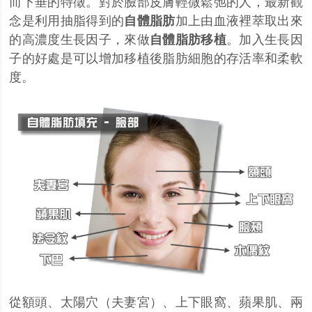
而下垂的特徵。對於臉部皮膚輕微鬆弛的人，最新觀
念是利用抽脂得到的
自體脂肪
加上由血液裡萃取出來
的高濃度生長因子，來做
自體脂肪移植
。加入生長因
子的好處是可以增加移植後脂肪細胞的存活率和柔軟
度。
從額頭、太陽穴（夫妻宮）、上下眼窩、蘋果肌、兩