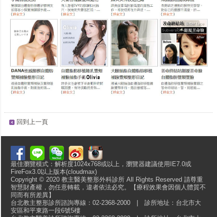
回到上一頁
最佳瀏覽模式：解析度1024x768或以上，瀏覽器建議使用IE7.0或
FireFox3.0以上版本(cloudmax)
Copyright © 2020 教主醫美整形外科診所 All Rights Reserved 請尊重
智慧財產權，勿任意轉載，違者依法必究。【療程效果會因個人體質不
同而有所差異】
台北教主整形診所諮詢專線：02-2368-2000 | 診所地址：台北市大
安區和平東路一段6號5樓