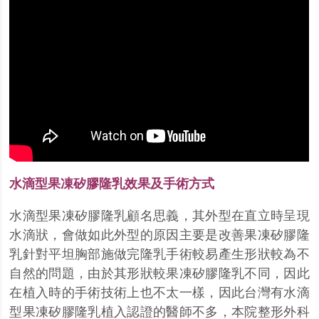
水滴型果凍矽膠
隆乳效果
及手術方式
水滴型果凍矽膠隆乳顧名思義，其外型在直立時呈現
水滴狀，會做如此外型的原因主要是改善果凍矽膠隆
乳針對平坦胸部施做完隆乳手術較易產生形狀較為不
自然的問題，由於其形狀較果凍矽膠隆乳不同，因此
在植入時的手術技術上也不太一樣，因此台灣有水滴
型果凍矽膠隆乳植入認證的醫師不多，本院整形外科