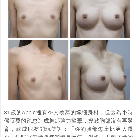
31
歲的
Apple
擁有令人羨慕的纖細身材
，但因為小時
候玩耍的疏忽造成胸部強力撞擊，導致胸部沒有再發
育，親戚朋友開玩笑說：
「
妳的胸部怎麼比男人還