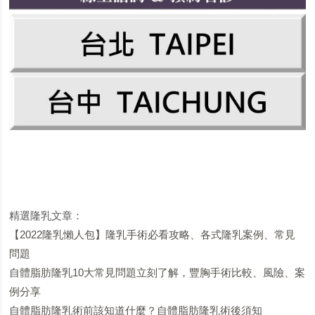
精選隆乳文章：
【2022隆乳懶人包】隆乳手術必看攻略、各式隆乳案例、常見
問題
自體脂肪隆乳10大常見問題立刻了解，豐胸手術比較、風險、案
例分享
自體脂肪隆乳術前該知道什麼？自體脂肪隆乳術後須知