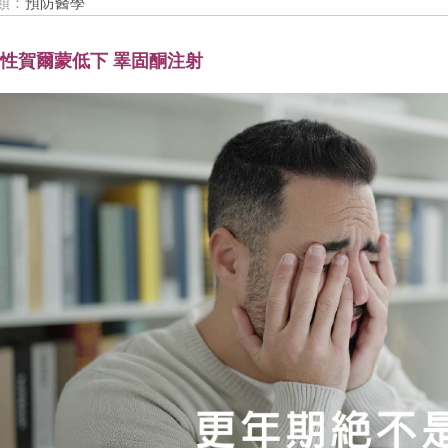
類：
預防醫學
性賀爾蒙低下 睪固酮注射