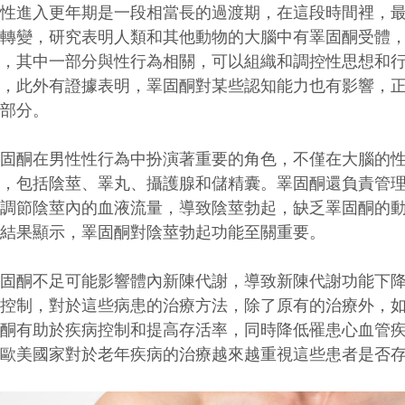
男性進入更年期是一段相當長的過渡期，在這段時間裡，
的轉變，研究表明人類和其他動物的大腦中有睪固酮受體
響，其中一部分與性行為相關，可以組織和調控性思想和
降，此外有證據表明，睪固酮對某些認知能力也有影響，
一部分。
睪固酮在男性性行為中扮演著重要的角色，不僅在大腦的
官，包括陰莖、睪丸、攝護腺和儲精囊。睪固酮還負責管
以調節陰莖內的血液流量，導致陰莖勃起，缺乏睪固酮的
驗結果顯示，睪固酮對陰莖勃起功能至關重要。
睪固酮不足可能影響體內新陳代謝，導致新陳代謝功能下
以控制，對於這些病患的治療方法，除了原有的治療外，
固酮有助於疾病控制和提高存活率，同時降低罹患心血管
在歐美國家對於老年疾病的治療越來越重視這些患者是否