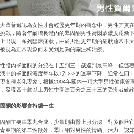
在大眾普遍認為女性才會經歷更年期的觀念中，男性其實在
的挑戰，隨著年齡增長體內的睪固酮男性荷爾蒙濃度逐漸
能上出現一系列臨床症狀，由於男性更年期的症狀通常不
往被視為正常現象而未受到足夠的關注和治療。
男性體內睪固酮的分泌在十五到三十歲達到最高峰，但隨
液中的睪固酮濃度每年以1到2%的速率下降，通常在四
現各種老化現象，根據2004年國內一項大型男性健康管
後，發現四十歲以上男性中高達百分之三十三的受測者確
睪固酮的影響會持續一生
睪固酮主要由睪丸合成，少量則由腎上腺分泌，對多個器
性青春期的第二性徵外，睪固酮對男性的情緒、活力、認