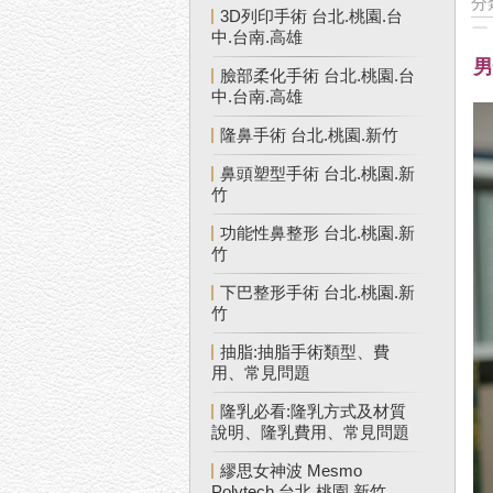
分
3D列印手術 台北.桃園.台
中.台南.高雄
男
臉部柔化手術 台北.桃園.台
中.台南.高雄
隆鼻手術 台北.桃園.新竹
鼻頭塑型手術 台北.桃園.新
竹
功能性鼻整形 台北.桃園.新
竹
下巴整形手術 台北.桃園.新
竹
抽脂:抽脂手術類型、費
用、常見問題
隆乳必看:隆乳方式及材質
說明、隆乳費用、常見問題
繆思女神波 Mesmo
Polytech 台北.桃園.新竹