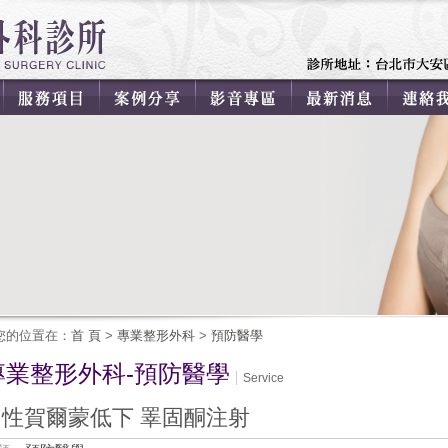
您的位置在：
首 頁
>
專業整形外科
>
預防醫學
專業整形外科-預防醫學
Service
男性賀爾蒙低下 睪固酮注射