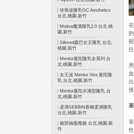
珍珠波隆乳GC Aesthetics
台北.桃園.新竹
Motiva魔滴隆乳2.0 台北.桃
園.新竹
Silimed森巴女王隆乳 台北.
桃園.新竹
Mentor曼陀隆乳全系列 台
北.桃園.新竹
血
女王波 Mentor Xtra 曼陀隆
乳 台北.桃園.新竹
出
Mentor曼陀水滴型隆乳 台
北.桃園.新竹
柔滴SEBBIN香榭柔滴隆乳
台北.桃園.新竹
臉部抽脂瘦臉 台北.桃園.新
竹