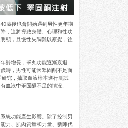
40歲後也會開始遇到男性更年期
下降，這將導致身體、心理和性功
太明顯，且慢性失調難以察覺，往
著年齡增長，睪丸功能逐漸衰退，
十歲時，男性可能因睪固酮不足而
理研究，抽取血液樣本進行測試
診有血液中睪固酮不足的情況。
官系統功能產生影響。除了控制男
知能力、肌肉質量和力量、新陳代