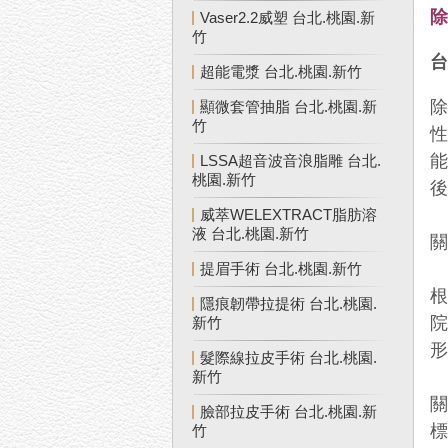
Vaser2.2威塑 台北.桃園.新
竹
台
超能電漿 台北.桃園.新竹
顯微套管抽脂 台北.桃園.新
竹
LSSA超音波音浪脂雕 台北.
桃園.新竹
威萃WELEXTRACT脂肪溶
液 台北.桃園.新竹
提眉手術 台北.桃園.新竹
隱痕韌帶拉提術 台北.桃園.
新竹
髮際線拉皮手術 台北.桃園.
新竹
臉部拉皮手術 台北.桃園.新
標
竹