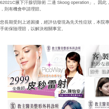
62021C腋下汗腺切除術 二邊 Skoog operation
腺，則有機會申請理賠。
若您長期受到上述困擾，經評估發現為先天性症狀，本院
診手術保險理賠，以解決相關事宜。