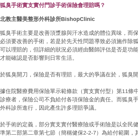
除狐臭手術實支實付門診手術保險會理賠嗎？
北教主醫美整形外科診所BishopClinic
除狐臭手術主要是改善頂漿腺與汗水造成的體位異味，而
性必須要改善的手術，若是於先天性問題導致必須施作除
能可以理賠的，但詳細的狀況必須經由醫師評估是否是功
後才能確認是否影響到日常生活。
關於狐臭開刀，保險是否有理賠，最大的爭議在於，狐臭
根據住院醫療費用保險單示範條款（實支實付型）第11條
院診療者，保險公司不負給付各項保險金的責任。而狐臭
形外科診所進行，因此產生許多理賠爭議。
關於手術的定義，部分實支實付醫療險或手術險是以全民
準第二部第二章第七節（簡稱健保2-2-7）為給付範圍