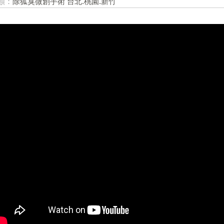
類：
除狐臭微創手術 台北.桃園.新竹