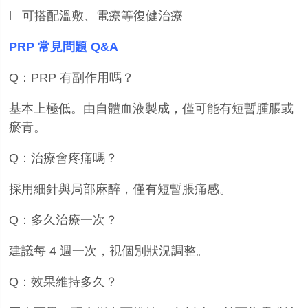
l
可搭配溫敷、電療等復健治療
PRP
常見問題
Q&A
Q
：
PRP
有副作用嗎？
基本上極低。由自體血液製成，僅可能有短暫腫脹或
瘀青。
Q
：治療會疼痛嗎？
採用細針與局部麻醉，僅有短暫脹痛感。
Q
：多久治療一次？
建議每
4
週一次，視個別狀況調整。
Q
：效果維持多久？