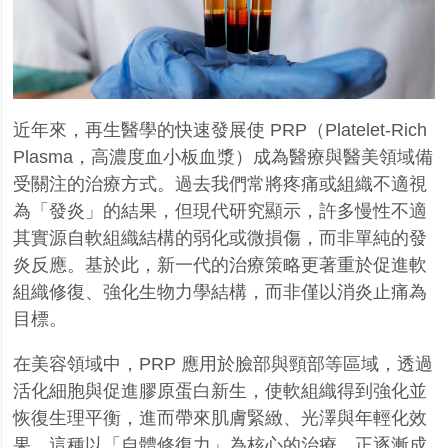
近年來，再生醫學的快速發展使
PRP
（
Platelet-Rich
Plasma
，高濃度血小板血漿）成為醫療與醫美領域備
受關注的治療方式。過去我們常將疼痛或組織不適視
為「發炎」的結果，但現代研究顯示，許多慢性不適
其實源自軟組織結構的弱化或微損傷，而非單純的發
炎反應。基於此，新一代的治療策略更著重於促進軟
組織修復、強化生物力學結構，而非僅以消炎止痛為
目標。
在美容領域中，
PRP
應用於臉部與頸部等區域，透過
活化細胞與促進膠原蛋白新生，使軟組織得到強化並
恢復生理平衡，進而帶來肌膚緊緻、光澤與年輕化效
果。這種以「自體修復力」為核心的治療，正逐漸成