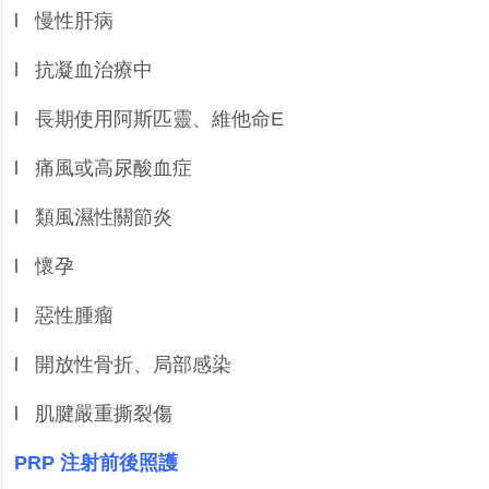
l
慢性肝病
l
抗凝血治療中
l
長期使用阿斯匹靈、維他命
E
l
痛風或高尿酸血症
l
類風濕性關節炎
l
懷孕
l
惡性腫瘤
l
開放性骨折、局部感染
l
肌腱嚴重撕裂傷
PRP
注射前後照護