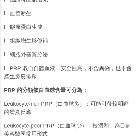
l
血管新生
l
膠原蛋白生成
l
組織增生與修補
l
細胞外基質分泌
l
PRP
取自自體血液，安全性高，不含異物，也不會
產生免疫排斥
PRP
的分類依白血球含量可分為：
Leukocyte-rich PRP
（白血球多）：可能引發較明顯
的發炎反應
Leukocyte-poor PRP
（白血球少）：較溫和、為目前
美容醫學常用形式