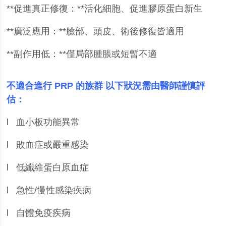
**
促進真正修復：
**
活化細胞、促進膠原蛋白新生
**
廣泛應用：
**
臉部、頭皮、術後修復皆適用
**
副作用低：
**
僅局部腫脹或短暫不適
不適合進行
PRP
的族群 以下狀況需由醫師謹慎評
估：
l
血小板功能異常
l
敗血症或嚴重感染
l
低纖維蛋白原血症
l
急性
/
慢性感染疾病
l
自體免疫疾病