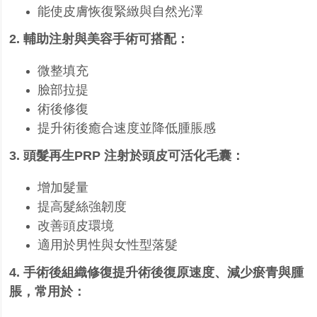
能使皮膚恢復緊緻與自然光澤
2.
輔助注射與美容手術
可搭配：
微整填充
臉部拉提
術後修復
提升術後癒合速度並降低腫脹感
3.
頭髮再生
PRP
注射於頭皮可活化毛囊：
增加髮量
提高髮絲強韌度
改善頭皮環境
適用於男性與女性型落髮
4.
手術後組織修復
提升術後復原速度、減少瘀青與腫
脹，常用於：