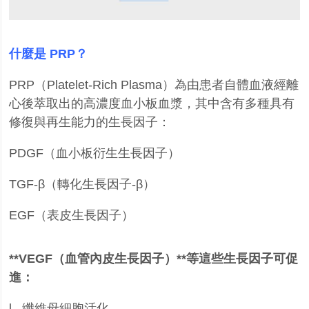
什麼是
PRP
？
PRP
（
Platelet-Rich Plasma
）為由患者自體血液經離
心後萃取出的高濃度血小板血漿，其中含有多種具有
修復與再生能力的生長因子：
PDGF
（血小板衍生生長因子）
TGF-
β（轉化生長因子
-
β）
EGF
（表皮生長因子）
**VEGF
（血管內皮生長因子）
**
等這些生長因子可促
進：
l
纖維母細胞活化