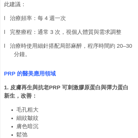
此建議：
l
治療頻率：每
4
週一次
l
完整療程：通常
3
次，視個人體質與需求調整
l
治療時使用細針搭配局部麻醉，程序時間約
20
–
30
分鐘。
PRP
的醫美應用領域
1.
皮膚再生與抗老
PRP
可刺激膠原蛋白與彈力蛋白
新生，改善：
毛孔粗大
細紋皺紋
膚色暗沉
鬆弛