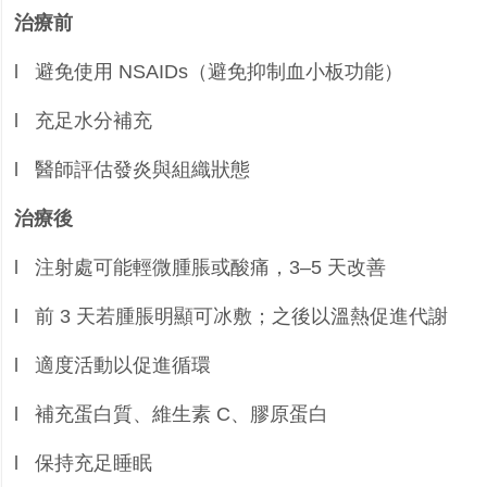
治療前
l
避免使用
NSAIDs
（避免抑制血小板功能）
l
充足水分補充
l
醫師評估發炎與組織狀態
治療後
l
注射處可能輕微腫脹或酸痛，
3
–
5
天改善
l
前
3
天若腫脹明顯可冰敷；之後以溫熱促進代謝
l
適度活動以促進循環
l
補充蛋白質、維生素
C
、膠原蛋白
l
保持充足睡眠