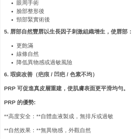
眼周手術
臉部整形後
頸部緊實術後
5.
唇部自然豐唇
以生長因子刺激組織增生，使唇部：
更飽滿
線條自然
降低異物感或過敏風險
6.
瑕疵改善（疤痕
/
凹疤
/
色素不均）
PRP
可促進真皮層重建，使肌膚表面更平滑均勻。
PRP
的優勢:
**
高度安全：
**
自體血液製成，無排斥或過敏
**
自然效果：
**
無異物感，外觀自然