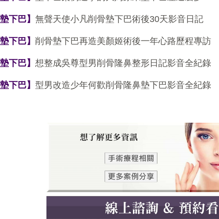
【墊下巴】
無聲天使小凡削骨墊下巴術後
30
天影音日記
【墊下巴】
削骨墊下巴再造美顏姬術後一年心路歷程專訪
【墊下巴】
想整成吳尊型男削骨隆鼻整形日記影音全紀錄
【墊下巴】
型男改造少年何歡削骨隆鼻墊下巴影音全紀錄