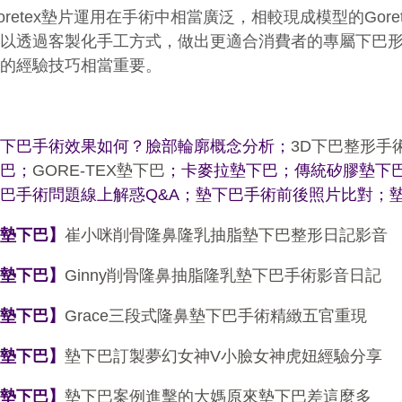
oretex墊片運用在手術中相當廣泛，相較現成模型的Goret
可以透過客製化手工方式，做出更適合消費者的專屬下巴
身的經驗技巧相當重要。
墊下巴手術效果如何？臉部輪廓概念分析
；
3D
下巴整形手
下巴
；
GORE-TEX
墊下巴
；
卡麥拉墊下巴
；
傳統矽膠墊下
下
巴
手術問題線上解惑
Q&A
；
墊下巴手術前後照片比對
；
【墊下巴】
崔小咪削骨隆鼻隆乳抽脂墊下巴整形日記影音
【墊下巴】
Ginny
削骨隆鼻抽脂隆乳墊下巴手術影音日記
【墊下巴】
Grace
三段式隆鼻墊下巴手術精緻五官重現
【墊下巴】
墊下巴訂製夢幻女神
V
小臉女神虎妞經驗分享
【墊下巴】
墊下巴案例進擊的大媽原來墊下巴差這麼多