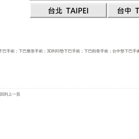
下
巴
手
術
；
下
巴
整
形手術
；
3D
列
印
墊
下
巴
手
術
；
下
巴
削骨
手
術
；
台
中
墊
下巴手
回到上一頁