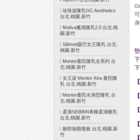
G
珍珠波隆乳GC Aesthetics
台北.桃園.新竹
Motiva魔滴隆乳2.0 台北.桃
園.新竹
Silimed森巴女王隆乳 台北.
桃園.新竹
Mentor曼陀隆乳全系列 台
北.桃園.新竹
女王波 Mentor Xtra 曼陀隆
乳 台北.桃園.新竹
Mentor曼陀水滴型隆乳 台
北.桃園.新竹
柔滴SEBBIN香榭柔滴隆乳
台北.桃園.新竹
臉部抽脂瘦臉 台北.桃園.新
竹