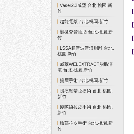
Vaser2.2威塑 台北.桃園.新
竹
超能電漿 台北.桃園.新竹
顯微套管抽脂 台北.桃園.新
竹
LSSA超音波音浪脂雕 台北.
桃園.新竹
威萃WELEXTRACT脂肪溶
液 台北.桃園.新竹
提眉手術 台北.桃園.新竹
隱痕韌帶拉提術 台北.桃園.
新竹
髮際線拉皮手術 台北.桃園.
新竹
臉部拉皮手術 台北.桃園.新
竹