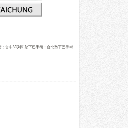
術
；
台
中
3D
列
印
墊下
巴
手
術
；
台
北
墊
下
巴
手
術