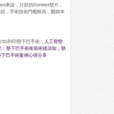
ex來說，片狀的Goretex墊片，
形狀，手術技術門檻較高，醫師本
術
3D
列印墊下巴手術
；
人工骨墊
巴
；
墊下巴手術術前術後須知
；
墊
墊下巴手術案例心得分享