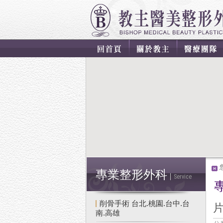
專業整形外科
Service
削骨手術 台北.桃園.台中.台
片
南.高雄