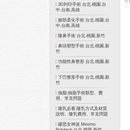
分
3D列印手術 台北.桃園.台
中.台南.高雄
臉部柔化手術 台北.桃園.台
中.台南.高雄
隆鼻手術 台北.桃園.新竹
鼻頭塑型手術 台北.桃園.新
竹
功能性鼻整形 台北.桃園.新
竹
下巴整形手術 台北.桃園.新
竹
抽脂:抽脂手術類型、費
用、常見問題
隆乳必看:隆乳方式及材質
說明、隆乳費用、常見問題
繆思女神波 Mesmo
Polytech 台北.桃園.新竹