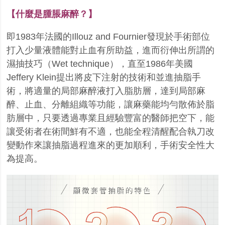
【什麼是腫脹麻醉？】
即1983年法國的Illouz and Fournier發現於手術部位
打入少量液體能對止血有所助益，進而衍伸出
所謂的
濕抽技巧（Wet technique），直至1986年美國
Jeffery Klein提出將皮下注射的技術和並進
抽脂手
術，將適量的局部麻醉液打入脂肪層，達到局部麻
醉、止血、分離組織等功能，讓麻藥能均
勻散佈於脂
肪層中，只要透過專業且經驗豐富的醫師把空下，能
讓受術者在術間鮮有不適，也能全
程清醒配合執刀改
變動作來讓抽脂過程進來的更加順利，手術安全性大
為提高。