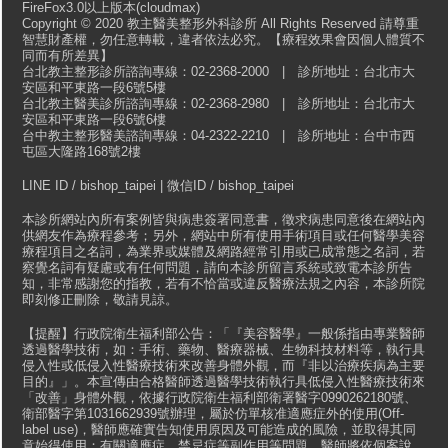
FireFox3.0以上版本(cloudmax)
Copyright © 2020 教主醫美整形外科診所 All Rights Reserved 請尊重
智慧財產權，勿任意轉載，違者依法必究。【療程效果會因個人體質不
同而有所差異】
台北教主整形診所諮詢專線：02-2368-2000 | 診所地址：台北市大
安區和平東路一段6號5樓
台北教主醫美診所諮詢專線：02-2368-2980 | 診所地址：台北市大
安區和平東路一段6號6樓
台中教主整形醫美諮詢專線：04-2322-2210 | 診所地址：台中市西
屯區大隆路168號2樓
LINE ID / bishop_taipei | 微信ID / bishop_taipei
本診所網站內所有案例皆與病患簽署同意書，徵求病患同意後在網站內
供網友作為療程參考；另外，網站中所有使用手術項目或任何醫學美容
療程項目之名詞，為業界或媒體及網路經常引用或已成常態之名詞，若
察覺名詞有疑慮或有任何問題，請向本診所留言系統或致電本診所告
知，非常感謝您的指教，若有不恰當或違反醫療法規之內容，本診所院
即刻修正刪除，敬請見諒。
【提醒】行政院衛生福利部公告：「『美容醫學』一般係指由專業醫師
透過醫學技術，如：手術、藥物、醫療器械、生物科技材料等，執行具
侵入性或低侵入性醫療技術來改善身體外觀，而『非以治療疾病為主要
目的』」。本宣傳由合格醫師透過醫學技術執行具低侵入性醫療技術來
「改善」身體外觀，依據行政院衛生福利部衛署醫字0990262180號、
衛部醫字第1031662939號辦理，屬於仿單核准適應症外的使用(Off-
label use)，醫師應確實告知使用原因及可能造成的風險，並取得其同
意始得使用；有關適應症、禁忌症等副作用等問題，醫師將依個案說