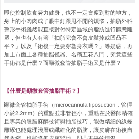
即使控制飲食努力健身，也不一定會瘦到對的地方，
身上的小肉肉成了眼中釘跟甩不開的煩惱，抽
脂外科
整形手術雖然能直接對付特定區域的脂肪進行體態雕
塑，但也有人有著「抽脂完會不會皮鬆
掉或凹凸不
平？」以及「術後一定要穿塑身衣嗎？」等疑惑，再
加上市面上各種抽脂儀器、名稱五
花八門，究竟這些
手術都是什麼？而顯微套管抽脂手術又是什麼？
【什麼是顯微套管抽脂手術？】
顯微套管抽脂手術（microcannula liposuction，管徑
小於2.2mm）的重點並非管徑小，重點在於醫
師精確
且專業的腫脹麻醉技術與抽脂技巧，能做精細的線條
雕琢也能處理淺層或纖維化的脂肪，讓
皮膚在術後自
然收縮，也能降低皮膚鬆弛、凹凸不平的情況。