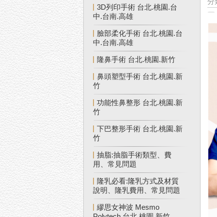
分
3D列印手術 台北.桃園.台
中.台南.高雄
臉部柔化手術 台北.桃園.台
中.台南.高雄
隆鼻手術 台北.桃園.新竹
鼻頭塑型手術 台北.桃園.新
竹
功能性鼻整形 台北.桃園.新
竹
下巴整形手術 台北.桃園.新
竹
抽脂:抽脂手術類型、費
用、常見問題
隆乳必看:隆乳方式及材質
說明、隆乳費用、常見問題
繆思女神波 Mesmo
Polytech 台北.桃園.新竹