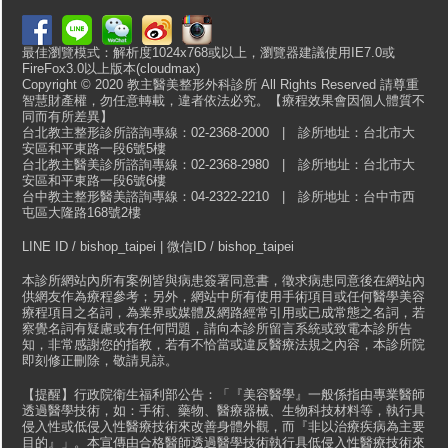
最佳瀏覽模式：解析度1024x768或以上，瀏覽器建議使用IE7.0或
FireFox3.0以上版本(cloudmax)
Copyright © 2020 教主醫美整形外科診所 All Rights Reserved 請尊重
智慧財產權，勿任意轉載，違者依法必究。【療程效果會因個人體質不
同而有所差異】
台北教主整形診所諮詢專線：02-2368-2000 | 診所地址：台北市大
安區和平東路一段6號5樓
台北教主醫美診所諮詢專線：02-2368-2980 | 診所地址：台北市大
安區和平東路一段6號6樓
台中教主整形醫美諮詢專線：04-2322-2210 | 診所地址：台中市西
屯區大隆路168號2樓
LINE ID / bishop_taipei | 微信ID / bishop_taipei
本診所網站內所有案例皆與病患簽署同意書，徵求病患同意後在網站內
供網友作為療程參考；另外，網站中所有使用手術項目或任何醫學美容
療程項目之名詞，為業界或媒體及網路經常引用或已成常態之名詞，若
察覺名詞有疑慮或有任何問題，請向本診所留言系統或致電本診所告
知，非常感謝您的指教，若有不恰當或違反醫療法規之內容，本診所院
即刻修正刪除，敬請見諒。
【提醒】行政院衛生福利部公告：「『美容醫學』一般係指由專業醫師
透過醫學技術，如：手術、藥物、醫療器械、生物科技材料等，執行具
侵入性或低侵入性醫療技術來改善身體外觀，而『非以治療疾病為主要
目的』」。本宣傳由合格醫師透過醫學技術執行具低侵入性醫療技術來