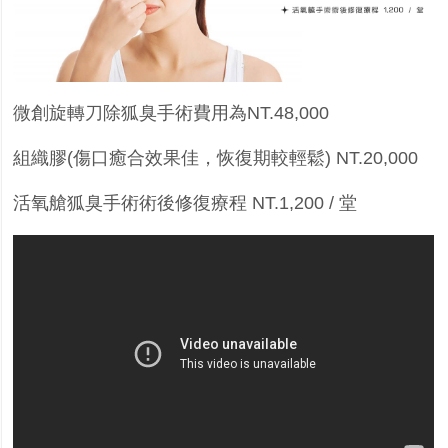
微創旋轉刀除狐臭手術費用為
NT.48,000
組織膠
(
傷口癒合效果佳，恢復期較輕鬆
) NT.20,000
活氧艙狐臭手術術後修復療程
NT.1,200 /
堂