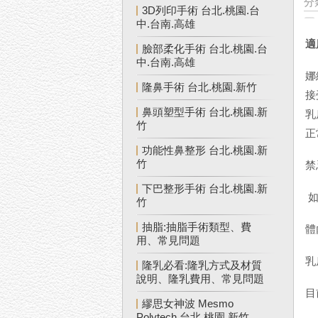
分
3D列印手術 台北.桃園.台
中.台南.高雄
適
臉部柔化手術 台北.桃園.台
中.台南.高雄
娜
隆鼻手術 台北.桃園.新竹
接
鼻頭塑型手術 台北.桃園.新
乳
竹
正
功能性鼻整形 台北.桃園.新
竹
禁
下巴整形手術 台北.桃園.新
如
竹
抽脂:抽脂手術類型、費
體
用、常見問題
乳
隆乳必看:隆乳方式及材質
說明、隆乳費用、常見問題
目
繆思女神波 Mesmo
Polytech 台北.桃園.新竹