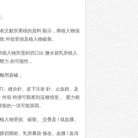
作。
表文獻所累積的資料 顯示，將植入物強
致 外殼受損及植入物破裂。
房植入物所需的切口比 鹽水袋乳房植入
力 的可能性 。
離用器械 。
術刀、縫合針、皮下注射 針、止血鉗、及
外殼 時便可觀察到這種情形 。 愛力根
入物破裂的一項可能原因。
入物受損、破裂、 交疊及 / 或血腫。
切開術、乳房囊袋 修改、血腫 / 血清