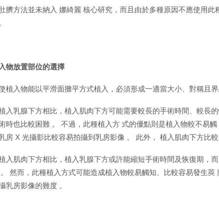
肚臍方法並未納入 娜綺麗 核心研究，而且由於多種原因不應使用此
。
入物放置部位的選擇
使植入物能以平滑面攤平方式植入，必須形成一適當大小、對稱且界
植入乳腺下方相比，植入肌肉下方可能需要較長的手術時間、較長的
術時也比較困難 。 不過，此種植入方 式的優點則是植入物較不易
乳房 X 光攝影比較容易拍攝到乳房影像 。 此外， 植入肌肉下方
植入肌肉下方相比，植入乳腺下方或許能縮短手術時間及恢復期，而
 。 然而，此種植入方式可能造成植入物較易觸知、比較容易發生莢 
攝乳房影像的難度 。