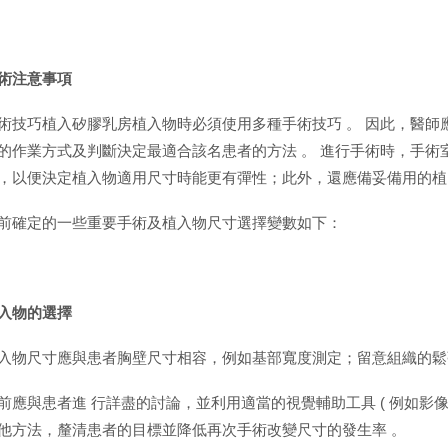
術注意事項
術技巧植入矽膠乳房植入物時必須使用多種手術技巧 。 因此，醫師
的作業方式及判斷決定最適合該名患者的方法 。 進行手術時，手術
，以便決定植入物適用尺寸時能更有彈性；此外，還應備妥備用的植
前確定的一些重要手術及植入物尺寸選擇變數如下：
入物的選擇
入物尺寸應與患者胸壁尺寸相容，例如基部寬度測定；留意組織的鬆
前應與患者進 行詳盡的討論，並利用適當的視覺輔助工具 ( 例如影像
他方法，釐清患者的目標並降低再次手術改變尺寸的發生率 。