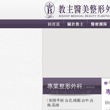
專業整形外科
Service
削骨手術 台北.桃園.台中.台
I
南.高雄