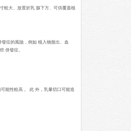
寸較大、放置於乳 腺下方、可供覆蓋植
成併發症的風險，例如 植入物脫出、血
些 併發症。
可能性較高 。 此 外，乳暈切口可能造