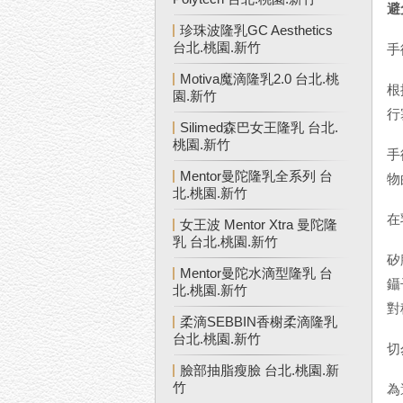
避
珍珠波隆乳GC Aesthetics
台北.桃園.新竹
手
Motiva魔滴隆乳2.0 台北.桃
根
園.新竹
行
Silimed森巴女王隆乳 台北.
桃園.新竹
手
Mentor曼陀隆乳全系列 台
物
北.桃園.新竹
在
女王波 Mentor Xtra 曼陀隆
乳 台北.桃園.新竹
矽
Mentor曼陀水滴型隆乳 台
鑷
北.桃園.新竹
對
柔滴SEBBIN香榭柔滴隆乳
台北.桃園.新竹
切
臉部抽脂瘦臉 台北.桃園.新
竹
為