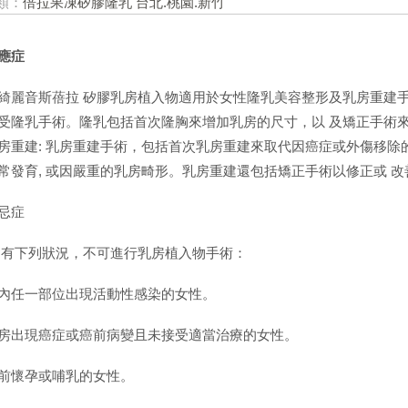
類：
倍拉果凍矽膠隆乳 台北.桃園.新竹
應症
綺麗音斯蓓拉 矽膠乳房植入物適用於女性隆乳美容整形及乳房重建手術
受隆乳手術。隆乳包括首次隆胸來增加乳房的尺寸，以 及矯正手術來
房重建: 乳房重建手術，包括首次乳房重建來取代因癌症或外傷移除的
常發育, 或因嚴重的乳房畸形。乳房重建還包括矯正手術以修正或 
忌症
有下列狀況，不可進行乳房植入物手術：
內任一部位出現活動性感染的女性。
房出現癌症或癌前病變且未接受適當治療的女性。
前懷孕或哺乳的女性。