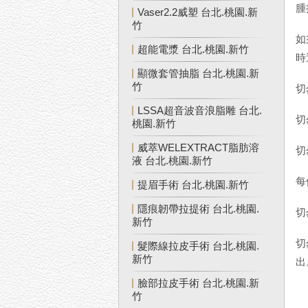
腫
Vaser2.2威塑 台北.桃園.新
竹
如
超能電漿 台北.桃園.新竹
時
顯微套管抽脂 台北.桃園.新
竹
切
LSSA超音波音浪脂雕 台北.
切
桃園.新竹
威萃WELEXTRACT脂肪溶
切
液 台北.桃園.新竹
每
提眉手術 台北.桃園.新竹
隱痕韌帶拉提術 台北.桃園.
切
新竹
切
髮際線拉皮手術 台北.桃園.
新竹
出
臉部拉皮手術 台北.桃園.新
竹