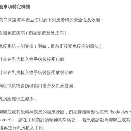
意事項特定群體
前尚未證實本產品使用於下列患者時的安全性及效能：
 自體免疫疾病 ( 例如狼瘡及硬皮病 ) 。
 免疫系統功能受損 ( 例如，目前正接受免疫抑制療法 ) 。
 計畫在乳房植入物手術後接受化療
 計畫在乳房植入物手術後接受放射治療
 病症或藥物會妨礙傷口癒合及血液凝固。
 乳房組織供血減少 。
 抑鬱症或其他精神疾患的臨床診斷，例如身體畸形性疾患 (body dysmorphic 
isorder) 。 請在手術前討論精神異常病史 。 若患者診斷為抑鬱症或
後再進行乳房植入手術。