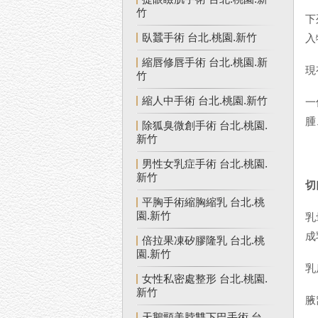
竹
下
臥蠶手術 台北.桃園.新竹
入
縮唇修唇手術 台北.桃園.新
現
竹
縮人中手術 台北.桃園.新竹
一
腫
除狐臭微創手術 台北.桃園.
新竹
男性女乳症手術 台北.桃園.
新竹
切
平胸手術縮胸縮乳 台北.桃
園.新竹
乳
成
倍拉果凍矽膠隆乳 台北.桃
園.新竹
乳
女性私密處整形 台北.桃園.
新竹
腋
天鵝頸美脖雙下巴手術 台