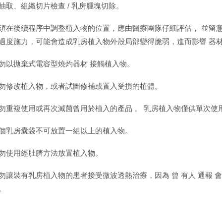
抽取、組織切片檢查 / 乳房腫塊切除。
須在後續程序中調整植入物的位置，應由醫療團隊仔細評估， 並留意
過度施力，可能會造成乳房植入物外殼局部變得脆弱，進而影響 器材 
勿以拋棄式電容型燒灼器材 接觸植入物。
勿修改植入物，或者試圖修補或置入受損的植體。
勿重複使用或再次滅菌曾用於植入的產品 。 乳房植入物僅供單次使用
個乳房囊袋不可放置一組以上的植入物。
勿使用經肚臍方法放置植入物。
勿讓裝有乳房植入物的患者接受微波透熱治療，因為 曾 有人 通報 
。