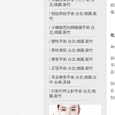
北.桃園.新竹
經
傷
頸紋脖紋手術 台北.桃園.新
竹
小腰姬芭比螞蟻腰手術 台
北.桃園.新竹
植
變性手術 台北.桃園.新竹
為
男性專區 台北.桃園.新竹
與
磨骨手術 台北.桃園.新竹
手
正顎手術 台北.桃園.新竹
及
耳朵整形手術 台北.桃園.台
中.台南.高雄
與
近
打鼾打呼止鼾手術 台北.桃
園.新竹
拍