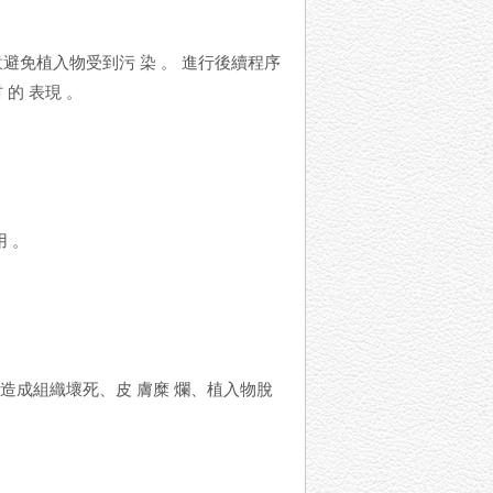
避免植入物受到污 染 。 進行後續程序
的 表現 。
 。
會造成組織壞死、皮 膚糜 爛、植入物脫