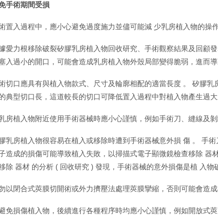
免手術期間受損
術置入過程中，應小心避免過度施力並儘可能減 少乳房植入物的操
據愛力根移除破裂矽膠乳房植入物回收研究、手術觀察結果及回顧發
塞入過小的開口，可能會造成乳房植入物外殼局部變得脆弱，進而導
術切口應具有與植入物款式、尺寸及輪廓相配的適當長度 。 矽膠乳
的典型切口長，這道較長的切口可降低置入過程中對植入物產生過大壓
乳房植入物附近使用手術器械時應小心謹慎，例如手術刀、縫線及剝
膠乳房植入物很容易在植入或移除時遭到手術器械意外損 傷 。 手
子造成的損傷可能導致植入失敗，以掃描式電子顯微鏡檢查移除 器材 
移除 器材 的分析 ( 回收研究 ) 發現，手術器械的意外損傷是植 
勿以閉合式莢膜切開術或外力擠壓法處理莢膜攣縮，否則可能會造成植
避免損傷植入物，後續進行各種程序時均應小心謹慎，例如開放式莢膜