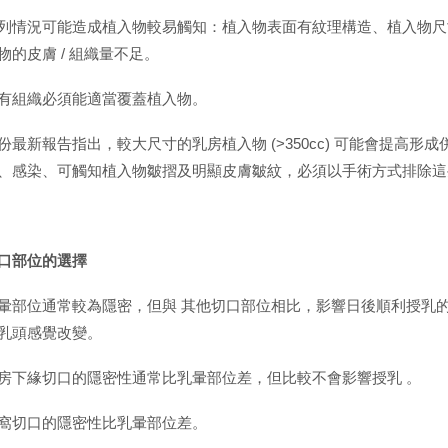
列情況可能造成植入物較易觸知：植入物表面有紋理構造、植入物尺
物的皮膚 / 組織量不足。
有組織必須能適當覆蓋植入物。
份最新報告指出，較大尺寸的乳房植入物 (>350cc) 可能會提高形
、感染、可觸知植入物皺摺及明顯皮膚皺紋，必須以手術方式排除這
口部位的選擇
暈部位通常較為隱密，但與 其他切口部位相比，影響日後順利授乳的
乳頭感覺改變。
房下緣切口的隱密性通常比乳暈部位差，但比較不會影響授乳 。
窩切口的隱密性比乳暈部位差。