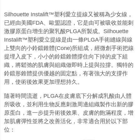
Silhouette Instalift™
塑利愛立提線又被稱為少女線，
已經由美國
FDA
、歐盟認證，它是由可被吸收並能刺
激膠原蛋白增生的聚乳酸
PLGA
所製成。
Silhouette
Instalift™
塑利愛立提線是由一條
PLGA
手術縫線與線
上雙向的小鈴鐺錐體
(Cone)
所組成，經微創手術把線
提埋入皮下，小小的鈴鐺錐體撐住向下掉的皮下組
織，將鬆弛的肌膚與組織做即時上提與拉撐。獨特的
鈴鐺形錐體提供優越的固定點，有著強大的支撐作
用，使術後效果更加理想持久。
隨著時間流逝，
PLGA
在皮膚底下分解成乳酸由人體
所吸收，並利用生物反應刺激周邊組織製作出新的膠
原蛋白，進一步提升術後效果、皮膚的飽滿程度，增
加肌膚彈性並將之改善活化，非常適合用於以下部
位：