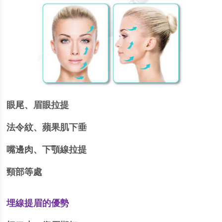
眼尾、眉眼拉提
法令紋、蘋果肌下垂
嘴邊肉、下顎線拉提
頸部等處
埋線提眉的優勢