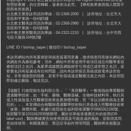
智慧財產權，勿任意轉載，違者依法必究。【療程效果會因個人體質不
同而有所差異】
台北教主整形診所諮詢專線：02-2368-2000 | 診所地址：台北市大
安區和平東路一段6號5樓
台北教主醫美診所諮詢專線：02-2368-2980 | 診所地址：台北市大
安區和平東路一段6號6樓
台中教主整形醫美諮詢專線：04-2322-2210 | 診所地址：台中市西
屯區大隆路168號2樓
LINE ID / bishop_taipei | 微信ID / bishop_taipei
本診所網站內所有案例皆與病患簽署同意書，徵求病患同意後在網站內
供網友作為療程參考；另外，網站中所有使用手術項目或任何醫學美容
療程項目之名詞，為業界或媒體及網路經常引用或已成常態之名詞，若
察覺名詞有疑慮或有任何問題，請向本診所留言系統或致電本診所告
知，非常感謝您的指教，若有不恰當或違反醫療法規之內容，本診所院
即刻修正刪除，敬請見諒。
【提醒】行政院衛生福利部公告：「『美容醫學』一般係指由專業醫師
透過醫學技術，如：手術、藥物、醫療器械、生物科技材料等，執行具
侵入性或低侵入性醫療技術來改善身體外觀，而『非以治療疾病為主要
目的』」。本宣傳由合格醫師透過醫學技術執行具低侵入性醫療技術來
「改善」身體外觀，依據行政院衛生福利部衛署醫字0990262180號、
衛部醫字第1031662939號辦理，屬於仿單核准適應症外的使用(Off-
label use)，醫師應確實告知使用原因及可能造成的風險，並取得其同
意始得使用；有關適應症、禁忌症等副作用等問題，醫師將依個案說
明。