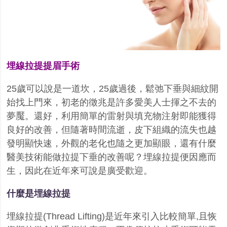
埋線拉提提眉手術
25
歲可以說是一道坎，
25
歲過後，鬆弛下垂與細紋開
始找上門來，初老的徵兆是許多愛美人士揮之不去的
夢魘。還好，利用簡單的雷射與填充物注射即能獲得
良好的改善，但隨著時間流逝，皮下組織的流失也越
發明顯快速，外觀的老化也隨之更加顯眼，還有什麼
醫美技術能做拉提下垂的改善呢？埋線拉提便因應而
生，因此在近年來可說是廣受歡迎。
什麼是埋線拉提
埋線拉提
(Thread Lifting)
是近年來引入比較簡單
,
且恢