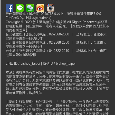
最佳瀏覽模式：解析度1024x768或以上，瀏覽器建議使用IE7.0或
FireFox3.0以上版本(cloudmax)
Copyright © 2020 教主醫美整形外科診所 All Rights Reserved 請尊重
智慧財產權，勿任意轉載，違者依法必究。【療程效果會因個人體質不
同而有所差異】
台北教主整形診所諮詢專線：02-2368-2000 | 診所地址：台北市大
安區和平東路一段6號5樓
台北教主醫美診所諮詢專線：02-2368-2980 | 診所地址：台北市大
安區和平東路一段6號6樓
台中教主整形醫美諮詢專線：04-2322-2210 | 診所地址：台中市西
屯區大隆路168號2樓
LINE ID / bishop_taipei | 微信ID / bishop_taipei
本診所網站內所有案例皆與病患簽署同意書，徵求病患同意後在網站內
供網友作為療程參考；另外，網站中所有使用手術項目或任何醫學美容
療程項目之名詞，為業界或媒體及網路經常引用或已成常態之名詞，若
察覺名詞有疑慮或有任何問題，請向本診所留言系統或致電本診所告
知，非常感謝您的指教，若有不恰當或違反醫療法規之內容，本診所院
即刻修正刪除，敬請見諒。
【提醒】行政院衛生福利部公告：「『美容醫學』一般係指由專業醫師
透過醫學技術，如：手術、藥物、醫療器械、生物科技材料等，執行具
侵入性或低侵入性醫療技術來改善身體外觀，而『非以治療疾病為主要
目的』」。本宣傳由合格醫師透過醫學技術執行具低侵入性醫療技術來