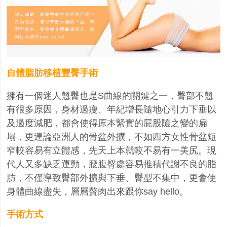
自體脂肪移植豐臀手術
擁有一個迷人翹臀也是
S
曲線的關鍵之一，臀部不翹
有很多原因，身材過瘦、年紀增長隨地心引力下垂以
及過度減肥，都會使得原本緊實的屁股隨之變的扁
塌，更遑論亞洲人的骨盆外擴，不如西方女性骨盆短
窄較容易有立體感，先天上本就較不易有一美尻。現
代人又多缺乏運動，腰腹臀處容易推積代謝不良的脂
肪，不僅導致臀部外擴與下垂、臀型不集中，更會使
身體曲線盡失，層層贅肉出來跟你
say hello
。
手術方式