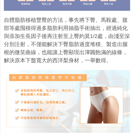
自體脂肪移植豐臀的方法，事先將下臀、馬鞍處、腹
部等處囤積得過多脂肪利用抽脂手術抽出，經過純化
與添加生長因子後再注射至上臀約莫
1/2
處，由淺至深
分別注射，不僅能解決下臀脂肪過度堆積、製造出腿
根的微笑曲線，也能讓上臀顯現出渾圓飽滿的線條，
解決原本下盤寬大的西洋梨身材，一舉數得。