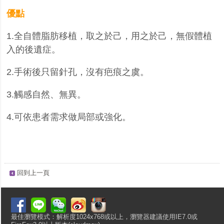
優點
1.
全自體脂肪移植，取之於己，用之於己，無假體植
入的後遺症。
2.
手術後只留針孔，沒有疤痕之虞。
3.
觸感自然、無異。
4.
可依患者需求做局部或強化。
回到上一頁
最佳瀏覽模式：解析度1024x768或以上，瀏覽器建議使用IE7.0或