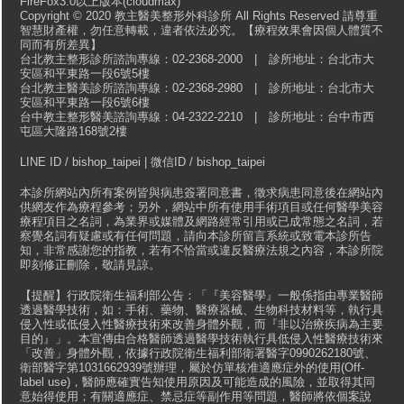
FireFox3.0以上版本(cloudmax)
Copyright © 2020 教主醫美整形外科診所 All Rights Reserved 請尊重
智慧財產權，勿任意轉載，違者依法必究。【療程效果會因個人體質不
同而有所差異】
台北教主整形診所諮詢專線：02-2368-2000 | 診所地址：台北市大
安區和平東路一段6號5樓
台北教主醫美診所諮詢專線：02-2368-2980 | 診所地址：台北市大
安區和平東路一段6號6樓
台中教主整形醫美諮詢專線：04-2322-2210 | 診所地址：台中市西
屯區大隆路168號2樓
LINE ID / bishop_taipei | 微信ID / bishop_taipei
本診所網站內所有案例皆與病患簽署同意書，徵求病患同意後在網站內
供網友作為療程參考；另外，網站中所有使用手術項目或任何醫學美容
療程項目之名詞，為業界或媒體及網路經常引用或已成常態之名詞，若
察覺名詞有疑慮或有任何問題，請向本診所留言系統或致電本診所告
知，非常感謝您的指教，若有不恰當或違反醫療法規之內容，本診所院
即刻修正刪除，敬請見諒。
【提醒】行政院衛生福利部公告：「『美容醫學』一般係指由專業醫師
透過醫學技術，如：手術、藥物、醫療器械、生物科技材料等，執行具
侵入性或低侵入性醫療技術來改善身體外觀，而『非以治療疾病為主要
目的』」。本宣傳由合格醫師透過醫學技術執行具低侵入性醫療技術來
「改善」身體外觀，依據行政院衛生福利部衛署醫字0990262180號、
衛部醫字第1031662939號辦理，屬於仿單核准適應症外的使用(Off-
label use)，醫師應確實告知使用原因及可能造成的風險，並取得其同
意始得使用；有關適應症、禁忌症等副作用等問題，醫師將依個案說