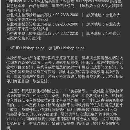
Copyright © 2020 教主醫美整形外科診所 All Rights Reserved 請尊重
智慧財產權，勿任意轉載，違者依法必究。【療程效果會因個人體質不
同而有所差異】
台北教主整形診所諮詢專線：02-2368-2000 | 診所地址：台北市大
安區和平東路一段6號5樓
台北教主醫美診所諮詢專線：02-2368-2980 | 診所地址：台北市大
安區和平東路一段6號6樓
台中教主整形醫美諮詢專線：04-2322-2210 | 診所地址：台中市西
屯區大隆路168號2樓
LINE ID / bishop_taipei | 微信ID / bishop_taipei
本診所網站內所有案例皆與病患簽署同意書，徵求病患同意後在網站內
供網友作為療程參考；另外，網站中所有使用手術項目或任何醫學美容
療程項目之名詞，為業界或媒體及網路經常引用或已成常態之名詞，若
察覺名詞有疑慮或有任何問題，請向本診所留言系統或致電本診所告
知，非常感謝您的指教，若有不恰當或違反醫療法規之內容，本診所院
即刻修正刪除，敬請見諒。
【提醒】行政院衛生福利部公告：「『美容醫學』一般係指由專業醫師
透過醫學技術，如：手術、藥物、醫療器械、生物科技材料等，執行具
侵入性或低侵入性醫療技術來改善身體外觀，而『非以治療疾病為主要
目的』」。本宣傳由合格醫師透過醫學技術執行具低侵入性醫療技術來
「改善」身體外觀，依據行政院衛生福利部衛署醫字0990262180號、
衛部醫字第1031662939號辦理，屬於仿單核准適應症外的使用(Off-
label use)，醫師應確實告知使用原因及可能造成的風險，並取得其同
意始得使用；有關適應症、禁忌症等副作用等問題，醫師將依個案說
明。