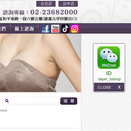
台北店
台中店
rvice