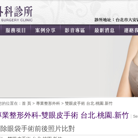
您的位置在：
首 頁
>
專業整形外科
>
雙眼皮手術 台北.桃園.新竹
專業整形外科-雙眼皮手術 台北.桃園.新竹
Se
割除眼袋手術前後照片比對