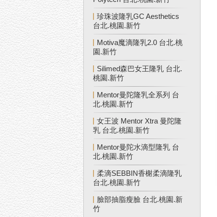
珍珠波隆乳GC Aesthetics
台北.桃園.新竹
Motiva魔滴隆乳2.0 台北.桃
園.新竹
Silimed森巴女王隆乳 台北.
桃園.新竹
Mentor曼陀隆乳全系列 台
北.桃園.新竹
女王波 Mentor Xtra 曼陀隆
乳 台北.桃園.新竹
Mentor曼陀水滴型隆乳 台
北.桃園.新竹
柔滴SEBBIN香榭柔滴隆乳
台北.桃園.新竹
臉部抽脂瘦臉 台北.桃園.新
竹