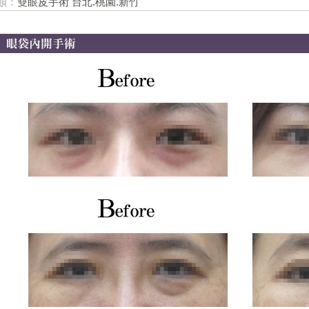
類：
雙眼皮手術 台北.桃園.新竹