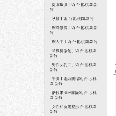
提眼瞼肌手術 台北.桃園.新
竹
臥蠶手術 台北.桃園.新竹
縮唇修唇手術 台北.桃園.新
竹
縮人中手術 台北.桃園.新竹
除狐臭微創手術 台北.桃園.
新竹
男性女乳症手術 台北.桃園.
新竹
平胸手術縮胸縮乳 台北.桃
園.新竹
倍拉果凍矽膠隆乳 台北.桃
園.新竹
女性私密處整形 台北.桃園.
新竹