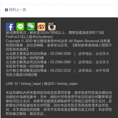
回到上一頁
最佳瀏覽模式：解析度1024x768或以上，瀏覽器建議使用IE7.0或
FireFox3.0以上版本(cloudmax)
Copyright © 2020 教主醫美整形外科診所 All Rights Reserved 請尊重
智慧財產權，勿任意轉載，違者依法必究。【療程效果會因個人體質不
同而有所差異】
台北教主整形診所諮詢專線：02-2368-2000 | 診所地址：台北市大
安區和平東路一段6號5樓
台北教主醫美診所諮詢專線：02-2368-2980 | 診所地址：台北市大
安區和平東路一段6號6樓
台中教主整形醫美諮詢專線：04-2322-2210 | 診所地址：台中市西
屯區大隆路168號2樓
LINE ID / bishop_taipei | 微信ID / bishop_taipei
本診所網站內所有案例皆與病患簽署同意書，徵求病患同意後在網站內
供網友作為療程參考；另外，網站中所有使用手術項目或任何醫學美容
療程項目之名詞，為業界或媒體及網路經常引用或已成常態之名詞，若
察覺名詞有疑慮或有任何問題，請向本診所留言系統或致電本診所告
知，非常感謝您的指教，若有不恰當或違反醫療法規之內容，本診所院
即刻修正刪除，敬請見諒。