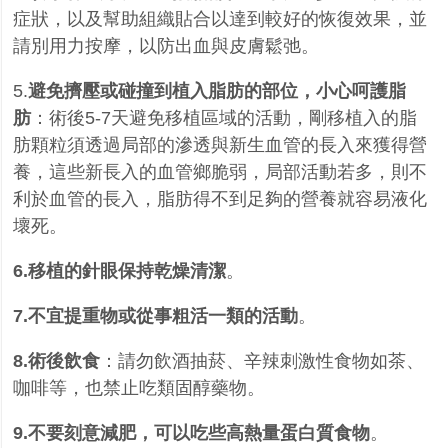
症狀，以及幫助組織貼合以達到較好的恢復效果，並
請別用力按摩，以防出血與皮膚鬆弛。
5.
避免擠壓或碰撞到植入脂肪的部位，小心呵護脂
肪
：術後
5-7
天避免移植區域的活動，剛移植入的脂
肪顆粒須透過局部的滲透與新生血管的長入來獲得營
養，這些新長入的血管鄉脆弱，局部活動若多，則不
利於血管的長入，脂肪得不到足夠的營養就容易液化
壞死。
6.移植的針眼保持乾燥清潔
。
7.不宜提重物或從事粗活一類的活動
。
8.術後飲食
：請勿飲酒抽菸、辛辣刺激性食物如茶、
咖啡等，也禁止吃類固醇藥物。
9.不要刻意減肥，可以吃些高熱量蛋白質食物
。