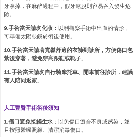
牙拿掉，在麻醉過程中，假牙鬆脫則容易吞入發生危
險。
9.手術當天請勿化妝
：以利觀察手術中出血的情形，
可準備太陽眼鏡於術後使用。
10.手術當天請著寬鬆舒適的衣褲到診所，方便傷口包
紮後穿著，避免穿高跟鞋或靴子
。
11.手術當天請勿自行騎摩托車、開車前往診所，建議
有人陪同返家
。
人工豐臀手術術後須知
1.傷口避免接觸生水
：以免傷口癒合不良或感染，並
且按照醫囑照顧、清潔消毒傷口。