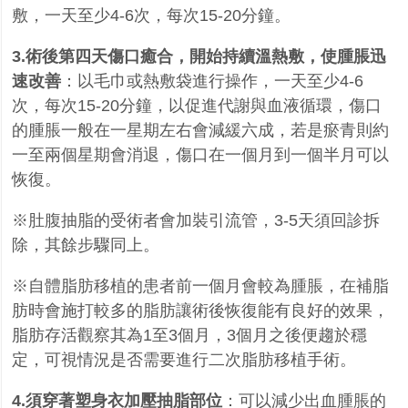
敷，一天至少
4-6
次，每次
15-20
分鐘。
3.術後第四天傷口癒合，開始持續溫熱敷，使腫脹迅
速改善
：以毛巾或熱敷袋進行操作，一天至少
4-6
次，每次
15-20
分鐘，以促進代謝與血液循環，傷口
的腫脹一般在一星期左右會減緩六成，若是瘀青則約
一至兩個星期會消退，傷口在一個月到一個半月可以
恢復。
※肚腹抽脂的受術者會加裝引流管，
3-5
天須回診拆
除，其餘步驟同上。
※自體脂肪移植的患者前一個月會較為腫脹，在補脂
肪時會施打較多的脂肪讓術後恢復能有良好的效果，
脂肪存活觀察其為
1
至
3
個月，
3
個月之後便趨於穩
定，可視情況是否需要進行二次脂肪移植手術。
4.須穿著塑身衣加壓抽脂部位
：可以減少出血腫脹的