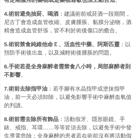
4.術前避免抽菸、喝酒
：建議術前戒菸酒一段期間，
尼古丁會造成血管收縮、皮膚腫脹、黏膜分泌物，酒
精會造成血管舒張，皆不利於術後傷口的癒合。
5.術前禁食純維他命Ｅ、活血性中藥、阿斯匹靈
：以
預防手術後出血，以及減輕術後腫脹的問題。
6.手術若是全身麻醉者需禁食八小時，局部麻醉者則
不影響
。
7.術前去除指甲油
：若手腳有水晶指甲或塗抹指甲
油，前一天必須卸除，以避免影響手術中麻醉血氧值
的判讀。
8.術前需去除所有飾品
：活動假牙、隱形眼鏡、手
錶、戒指、耳環……等等皆須去除，以避免手術中發
生導電危險；全身麻醉的患者若在術前沒有將活動假